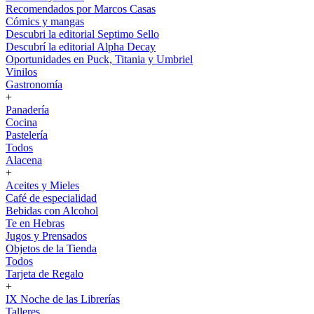
Recomendados por Marcos Casas
Cómics y mangas
Descubri la editorial Septimo Sello
Descubrí la editorial Alpha Decay
Oportunidades en Puck, Titania y Umbriel
Vinilos
Gastronomía
+
Panadería
Cocina
Pastelería
Todos
Alacena
+
Aceites y Mieles
Café de especialidad
Bebidas con Alcohol
Te en Hebras
Jugos y Prensados
Objetos de la Tienda
Todos
Tarjeta de Regalo
+
IX Noche de las Librerías
Talleres