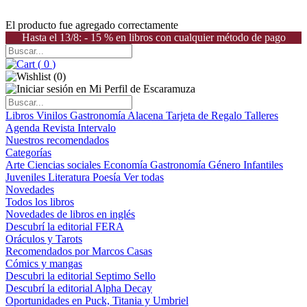
El producto fue agregado correctamente
Hasta el 13/8: - 15 % en libros con cualquier método de pago
(
0
)
(
0
)
Libros
Vinilos
Gastronomía
Alacena
Tarjeta de Regalo
Talleres
Agenda
Revista Intervalo
Nuestros recomendados
Categorías
Arte
Ciencias sociales
Economía
Gastronomía
Género
Infantiles
Juveniles
Literatura
Poesía
Ver todas
Novedades
Todos los libros
Novedades de libros en inglés
Descubrí la editorial FERA
Oráculos y Tarots
Recomendados por Marcos Casas
Cómics y mangas
Descubri la editorial Septimo Sello
Descubrí la editorial Alpha Decay
Oportunidades en Puck, Titania y Umbriel