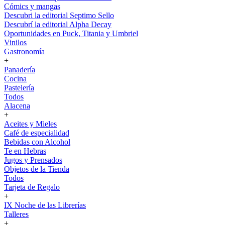
Cómics y mangas
Descubri la editorial Septimo Sello
Descubrí la editorial Alpha Decay
Oportunidades en Puck, Titania y Umbriel
Vinilos
Gastronomía
+
Panadería
Cocina
Pastelería
Todos
Alacena
+
Aceites y Mieles
Café de especialidad
Bebidas con Alcohol
Te en Hebras
Jugos y Prensados
Objetos de la Tienda
Todos
Tarjeta de Regalo
+
IX Noche de las Librerías
Talleres
+