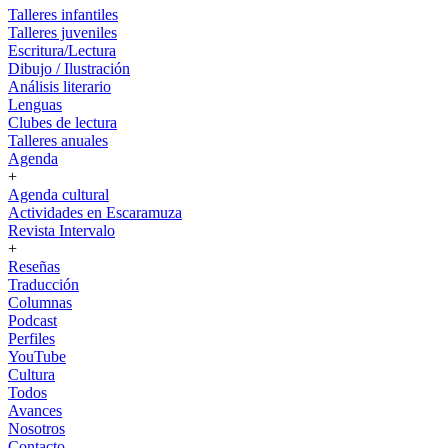
Talleres infantiles
Talleres juveniles
Escritura/Lectura
Dibujo / Ilustración
Análisis literario
Lenguas
Clubes de lectura
Talleres anuales
Agenda
+
Agenda cultural
Actividades en Escaramuza
Revista Intervalo
+
Reseñas
Traducción
Columnas
Podcast
Perfiles
YouTube
Cultura
Todos
Avances
Nosotros
Contacto