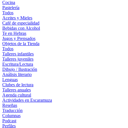
Cocina
Pastelería
Todos
Aceites y Mieles
Café de especialidad
Bebidas con Alcohol
Te en Hebras
Jugos y Prensados
Objetos de la Tienda
Todos
Talleres infantiles
Talleres juveniles
Escritura/Lectura
Dibujo / Ilustración
Análisis literario
Lenguas
Clubes de lectura
Talleres anuales
Agenda cultural
Actividades en Escaramuza
Reseñas
Traducción
Columnas
Podcast
Perfiles