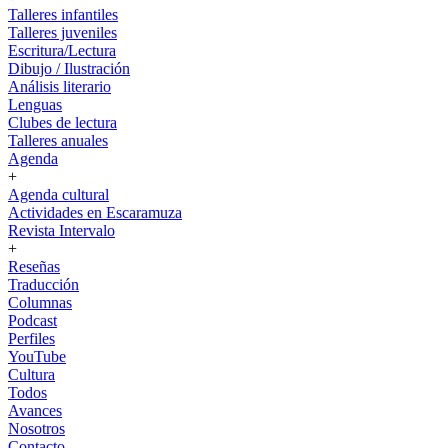
Talleres infantiles
Talleres juveniles
Escritura/Lectura
Dibujo / Ilustración
Análisis literario
Lenguas
Clubes de lectura
Talleres anuales
Agenda
+
Agenda cultural
Actividades en Escaramuza
Revista Intervalo
+
Reseñas
Traducción
Columnas
Podcast
Perfiles
YouTube
Cultura
Todos
Avances
Nosotros
Contacto