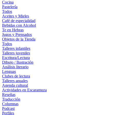
Cocina
Pastelería
Todos
Aceites y Mieles
Café de especialidad
Bebidas con Alcohol
Te en Hebras
Jugos y Prensados
Objetos de la Tienda
Todos
Talleres infantiles
Talleres juveniles
Escritura/Lectura
Dibujo / Ilustración
Análisis literario
Lenguas
Clubes de lectura
Talleres anuales
Agenda cultural
Actividades en Escaramuza
Reseñas
Traducción
Columnas
Podcast
Perfiles