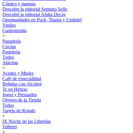
Cómics y mangas
Descubri la editorial Septimo Sello
Descubrí la editorial Alpha Decay
Oportunidades en Puck, Titania y Umbriel
Vinilos
Gastronomía
+
Panadería
Cocina
Pastelería
Todos
Alacena
+
Aceites y Mieles
Café de especialidad
Bebidas con Alcohol
Te en Hebras
Jugos y Prensados
Objetos de la Tienda
Todos
Tarjeta de Regalo
+
IX Noche de las Librerías
Talleres
+