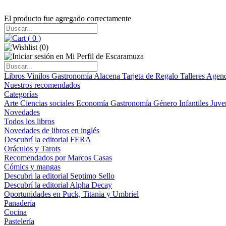
El producto fue agregado correctamente
(
0
)
(
0
)
Libros
Vinilos
Gastronomía
Alacena
Tarjeta de Regalo
Talleres
Agen
Nuestros recomendados
Categorías
Arte
Ciencias sociales
Economía
Gastronomía
Género
Infantiles
Juve
Novedades
Todos los libros
Novedades de libros en inglés
Descubrí la editorial FERA
Oráculos y Tarots
Recomendados por Marcos Casas
Cómics y mangas
Descubri la editorial Septimo Sello
Descubrí la editorial Alpha Decay
Oportunidades en Puck, Titania y Umbriel
Panadería
Cocina
Pastelería