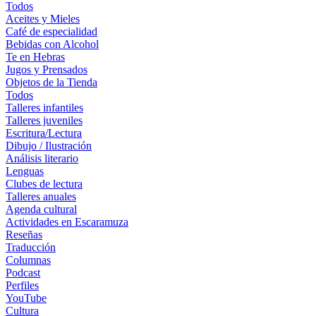
Todos
Aceites y Mieles
Café de especialidad
Bebidas con Alcohol
Te en Hebras
Jugos y Prensados
Objetos de la Tienda
Todos
Talleres infantiles
Talleres juveniles
Escritura/Lectura
Dibujo / Ilustración
Análisis literario
Lenguas
Clubes de lectura
Talleres anuales
Agenda cultural
Actividades en Escaramuza
Reseñas
Traducción
Columnas
Podcast
Perfiles
YouTube
Cultura