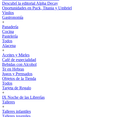
Descubrí la editorial Alpha Decay
Oportunidades en Puck, Titania y Umbriel
Vinilos
Gastronomía
+
Panadería
Cocina
Pastelería
Todos
Alacena
+
Aceites y Mieles
Café de especialidad
Bebidas con Alcohol
Te en Hebras
Jugos y Prensados
Objetos de la Tienda
Todos
Tarjeta de Regalo
+
IX Noche de las Librerías
Talleres
+
Talleres infantiles
Talleres juveniles