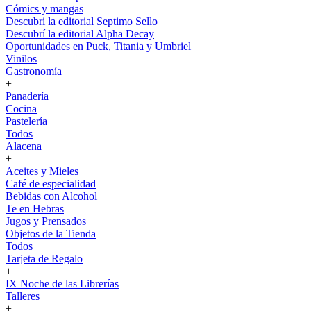
Cómics y mangas
Descubri la editorial Septimo Sello
Descubrí la editorial Alpha Decay
Oportunidades en Puck, Titania y Umbriel
Vinilos
Gastronomía
+
Panadería
Cocina
Pastelería
Todos
Alacena
+
Aceites y Mieles
Café de especialidad
Bebidas con Alcohol
Te en Hebras
Jugos y Prensados
Objetos de la Tienda
Todos
Tarjeta de Regalo
+
IX Noche de las Librerías
Talleres
+