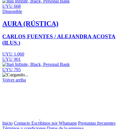
UYU 668
Disponible
AURA (RÚSTICA)
CARLOS FUENTES / ALEJANDRA ACOSTA
(ILUS.)
UYU 1.060
UYU 901
UYU 795
Volver arriba
Inicio
Contacto
Escribinos por Whatsapp
Preguntas frecuentes
Términos y condiciones
Datos de la empresa