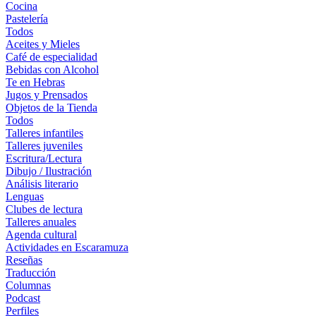
Cocina
Pastelería
Todos
Aceites y Mieles
Café de especialidad
Bebidas con Alcohol
Te en Hebras
Jugos y Prensados
Objetos de la Tienda
Todos
Talleres infantiles
Talleres juveniles
Escritura/Lectura
Dibujo / Ilustración
Análisis literario
Lenguas
Clubes de lectura
Talleres anuales
Agenda cultural
Actividades en Escaramuza
Reseñas
Traducción
Columnas
Podcast
Perfiles