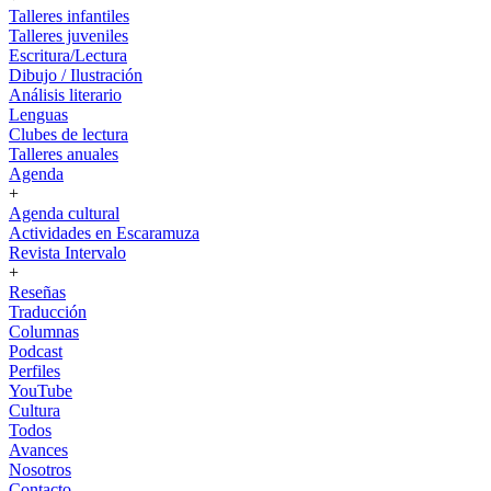
Talleres infantiles
Talleres juveniles
Escritura/Lectura
Dibujo / Ilustración
Análisis literario
Lenguas
Clubes de lectura
Talleres anuales
Agenda
+
Agenda cultural
Actividades en Escaramuza
Revista Intervalo
+
Reseñas
Traducción
Columnas
Podcast
Perfiles
YouTube
Cultura
Todos
Avances
Nosotros
Contacto