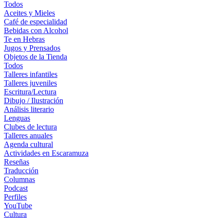
Todos
Aceites y Mieles
Café de especialidad
Bebidas con Alcohol
Te en Hebras
Jugos y Prensados
Objetos de la Tienda
Todos
Talleres infantiles
Talleres juveniles
Escritura/Lectura
Dibujo / Ilustración
Análisis literario
Lenguas
Clubes de lectura
Talleres anuales
Agenda cultural
Actividades en Escaramuza
Reseñas
Traducción
Columnas
Podcast
Perfiles
YouTube
Cultura