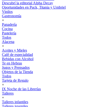
Descubrí la editorial Alpha Decay
Oportunidades en Puck, Titania y Umbriel
Vinilos
Gastronomía
+
Panadería
Cocina
Pastelería
Todos
Alacena
+
Aceites y Mieles
Café de especialidad
Bebidas con Alcohol
Te en Hebras
Jugos y Prensados
Objetos de la Tienda
Todos
Tarjeta de Regalo
+
IX Noche de las Librerías
Talleres
+
Talleres infantiles
Talleres juveniles