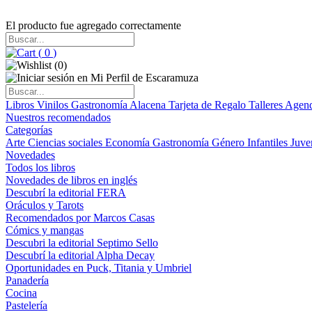
El producto fue agregado correctamente
(
0
)
(
0
)
Libros
Vinilos
Gastronomía
Alacena
Tarjeta de Regalo
Talleres
Agen
Nuestros recomendados
Categorías
Arte
Ciencias sociales
Economía
Gastronomía
Género
Infantiles
Juve
Novedades
Todos los libros
Novedades de libros en inglés
Descubrí la editorial FERA
Oráculos y Tarots
Recomendados por Marcos Casas
Cómics y mangas
Descubri la editorial Septimo Sello
Descubrí la editorial Alpha Decay
Oportunidades en Puck, Titania y Umbriel
Panadería
Cocina
Pastelería