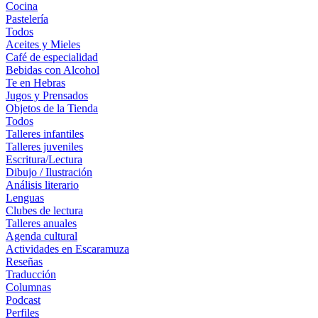
Cocina
Pastelería
Todos
Aceites y Mieles
Café de especialidad
Bebidas con Alcohol
Te en Hebras
Jugos y Prensados
Objetos de la Tienda
Todos
Talleres infantiles
Talleres juveniles
Escritura/Lectura
Dibujo / Ilustración
Análisis literario
Lenguas
Clubes de lectura
Talleres anuales
Agenda cultural
Actividades en Escaramuza
Reseñas
Traducción
Columnas
Podcast
Perfiles