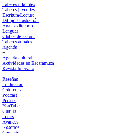
Talleres infantiles
Talleres juveniles
Escritura/Lectura
Dibujo / Ilustración
Análisis literario
Lenguas
Clubes de lectura
Talleres anuales
Agenda
+
Agenda cultural
Actividades en Escaramuza
Revista Intervalo
+
Reseñas
Traducción
Columnas
Podcast
Perfiles
YouTube
Cultura
Todos
Avances
Nosotros
Contacto