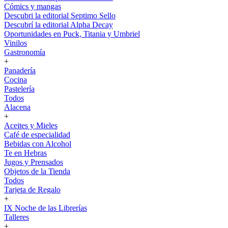
Cómics y mangas
Descubri la editorial Septimo Sello
Descubrí la editorial Alpha Decay
Oportunidades en Puck, Titania y Umbriel
Vinilos
Gastronomía
+
Panadería
Cocina
Pastelería
Todos
Alacena
+
Aceites y Mieles
Café de especialidad
Bebidas con Alcohol
Te en Hebras
Jugos y Prensados
Objetos de la Tienda
Todos
Tarjeta de Regalo
+
IX Noche de las Librerías
Talleres
+