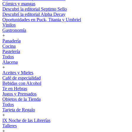
Cómics y mangas
Descubri la editorial Septimo Sello
Descubrí la editorial Alpha Decay
Oportunidades en Puck, Titania y Umbriel
Vinilos
Gastronomía
+
Panadería
Cocina
Pastelería
Todos
Alacena
+
Aceites y Mieles
Café de especialidad
Bebidas con Alcohol
Te en Hebras
Jugos y Prensados
Objetos de la Tienda
Todos
Tarjeta de Regalo
+
IX Noche de las Librerías
Talleres
+