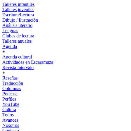
Talleres infantiles
Talleres juveniles
Escritura/Lectura
Dibujo / Ilustración
Análisis literario
Lenguas
Clubes de lectura
Talleres anuales
Agenda
+
Agenda cultural
Actividades en Escaramuza
Revista Intervalo
+
Reseñas
Traducción
Columnas
Podcast
Perfiles
YouTube
Cultura
Todos
Avances
Nosotros
Contacto