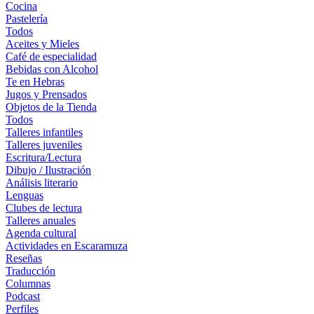
Cocina
Pastelería
Todos
Aceites y Mieles
Café de especialidad
Bebidas con Alcohol
Te en Hebras
Jugos y Prensados
Objetos de la Tienda
Todos
Talleres infantiles
Talleres juveniles
Escritura/Lectura
Dibujo / Ilustración
Análisis literario
Lenguas
Clubes de lectura
Talleres anuales
Agenda cultural
Actividades en Escaramuza
Reseñas
Traducción
Columnas
Podcast
Perfiles