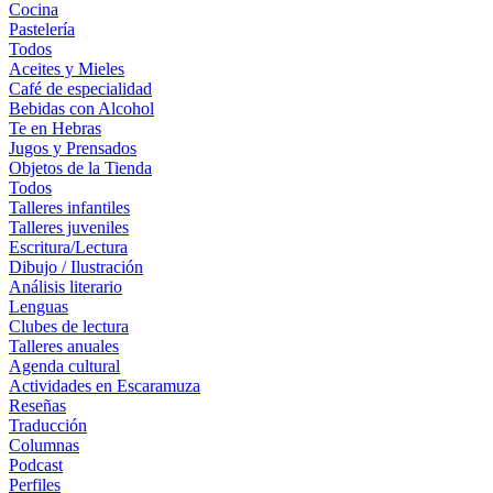
Cocina
Pastelería
Todos
Aceites y Mieles
Café de especialidad
Bebidas con Alcohol
Te en Hebras
Jugos y Prensados
Objetos de la Tienda
Todos
Talleres infantiles
Talleres juveniles
Escritura/Lectura
Dibujo / Ilustración
Análisis literario
Lenguas
Clubes de lectura
Talleres anuales
Agenda cultural
Actividades en Escaramuza
Reseñas
Traducción
Columnas
Podcast
Perfiles