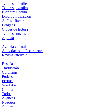
Talleres infantiles
Talleres juveniles
Escritura/Lectura
Dibujo / Ilustración
Análisis literario
Lenguas
Clubes de lectura
Talleres anuales
Agenda
+
Agenda cultural
Actividades en Escaramuza
Revista Intervalo
+
Reseñas
Traducción
Columnas
Podcast
Perfiles
YouTube
Cultura
Todos
Avances
Nosotros
Contacto