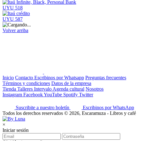
UYU 518
UYU 587
Volver arriba
Inicio
Contacto
Escribinos por Whatsapp
Preguntas frecuentes
Términos y condiciones
Datos de la empresa
Tienda
Talleres
Intervalo
Agenda cultural
Nosotros
Instagram
Facebook
YouTube
Spotify
Twitter
Suscribite a nuestro boletín
Escribinos por WhatsApp
Todos los derechos reservados © 2026, Escaramuza - Libros y café
×
Iniciar sesión