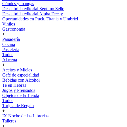
Cómics y mangas
Descubri la editorial Septimo Sello
Descubrí la editorial Alpha Decay
Oportunidades en Puck, Titania y Umbriel
Vinilos
Gastronomía
+
Panadería
Cocina
Pastelería
Todos
Alacena
+
Aceites y Mieles
Café de especialidad
Bebidas con Alcohol
Te en Hebras
Jugos y Prensados
Objetos de la Tienda
Todos
Tarjeta de Regalo
+
IX Noche de las Librerías
Talleres
+