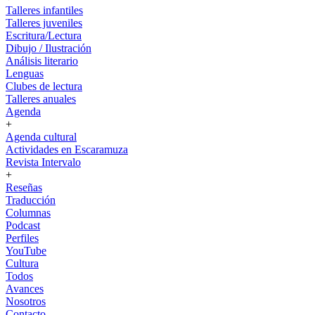
Talleres infantiles
Talleres juveniles
Escritura/Lectura
Dibujo / Ilustración
Análisis literario
Lenguas
Clubes de lectura
Talleres anuales
Agenda
+
Agenda cultural
Actividades en Escaramuza
Revista Intervalo
+
Reseñas
Traducción
Columnas
Podcast
Perfiles
YouTube
Cultura
Todos
Avances
Nosotros
Contacto