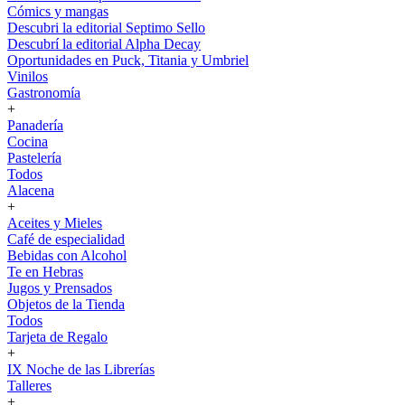
Cómics y mangas
Descubri la editorial Septimo Sello
Descubrí la editorial Alpha Decay
Oportunidades en Puck, Titania y Umbriel
Vinilos
Gastronomía
+
Panadería
Cocina
Pastelería
Todos
Alacena
+
Aceites y Mieles
Café de especialidad
Bebidas con Alcohol
Te en Hebras
Jugos y Prensados
Objetos de la Tienda
Todos
Tarjeta de Regalo
+
IX Noche de las Librerías
Talleres
+