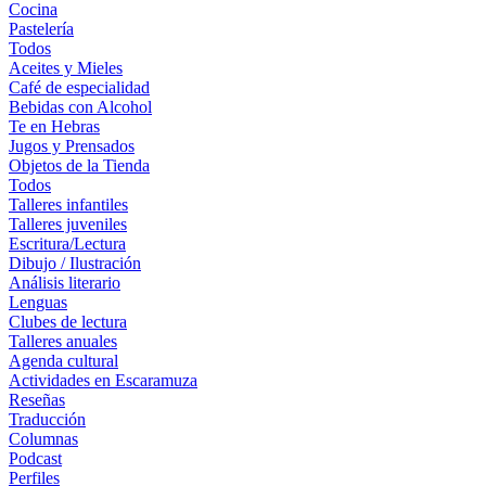
Cocina
Pastelería
Todos
Aceites y Mieles
Café de especialidad
Bebidas con Alcohol
Te en Hebras
Jugos y Prensados
Objetos de la Tienda
Todos
Talleres infantiles
Talleres juveniles
Escritura/Lectura
Dibujo / Ilustración
Análisis literario
Lenguas
Clubes de lectura
Talleres anuales
Agenda cultural
Actividades en Escaramuza
Reseñas
Traducción
Columnas
Podcast
Perfiles