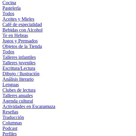
Cocina
Pastelería
Todos
Aceites y Mieles
Café de especialidad
Bebidas con Alcohol
Te en Hebras
Jugos y Prensados
Objetos de la Tienda
Todos
Talleres infantiles
Talleres juveniles
Escritura/Lectura
Dibujo / Ilustración
Análisis literario
Lenguas
Clubes de lectura
Talleres anuales
Agenda cultural
Actividades en Escaramuza
Reseñas
Traducción
Columnas
Podcast
Perfiles