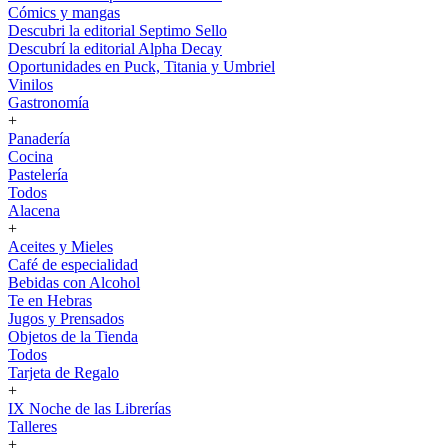
Cómics y mangas
Descubri la editorial Septimo Sello
Descubrí la editorial Alpha Decay
Oportunidades en Puck, Titania y Umbriel
Vinilos
Gastronomía
+
Panadería
Cocina
Pastelería
Todos
Alacena
+
Aceites y Mieles
Café de especialidad
Bebidas con Alcohol
Te en Hebras
Jugos y Prensados
Objetos de la Tienda
Todos
Tarjeta de Regalo
+
IX Noche de las Librerías
Talleres
+