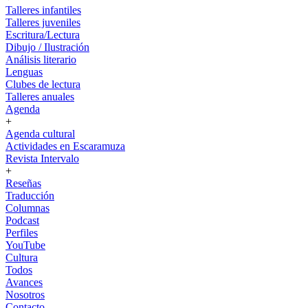
Talleres infantiles
Talleres juveniles
Escritura/Lectura
Dibujo / Ilustración
Análisis literario
Lenguas
Clubes de lectura
Talleres anuales
Agenda
+
Agenda cultural
Actividades en Escaramuza
Revista Intervalo
+
Reseñas
Traducción
Columnas
Podcast
Perfiles
YouTube
Cultura
Todos
Avances
Nosotros
Contacto