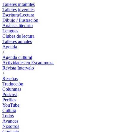
Talleres infantiles
Talleres juveniles
Escritura/Lectura
Dibujo / Ilustración
Análisis literario
Lenguas
Clubes de lectura
Talleres anuales
Agenda
+
Agenda cultural
Actividades en Escaramuza
Revista Intervalo
+
Reseñas
Traducción
Columnas
Podcast
Perfiles
YouTube
Cultura
Todos
Avances
Nosotros
Contacto