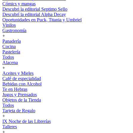
Cómics y mangas
Descubri la editorial Septimo Sello
Descubrí la editorial Alpha Decay
Oportunidades en Puck, Titania y Umbriel
Vinilos
Gastronomía
+
Panadería
Cocina
Pastelería
Todos
Alacena
+
Aceites y Mieles
Café de especialidad
Bebidas con Alcohol
Te en Hebras
Jugos y Prensados
Objetos de la Tienda
Todos
Tarjeta de Regalo
+
IX Noche de las Librerías
Talleres
+