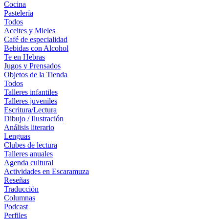
Cocina
Pastelería
Todos
Aceites y Mieles
Café de especialidad
Bebidas con Alcohol
Te en Hebras
Jugos y Prensados
Objetos de la Tienda
Todos
Talleres infantiles
Talleres juveniles
Escritura/Lectura
Dibujo / Ilustración
Análisis literario
Lenguas
Clubes de lectura
Talleres anuales
Agenda cultural
Actividades en Escaramuza
Reseñas
Traducción
Columnas
Podcast
Perfiles