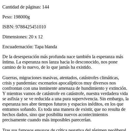
Cantidad de páginas:
144
Peso:
198000g
ISBN:
9788425451010
Dimensiones:
20 x 12
Encuadernación:
Tapa blanda
De la desesperación más profunda nace también la esperanza más
íntima. La esperanza nos lanza hacia lo desconocido, nos pone
camino de lo nuevo, de lo que jamás ha existido.
Guerras, migraciones masivas, atentados, catástrofes climáticas,
crisis y pandemias: escenarios apocalípticos muy diversos nos
confrontan con una inminente amenaza de hundimiento y extinción.
Y mientras vamos de catástrofe en catástrofe, nuestra verdadera vida
se asfixia y se ve reducida a una pura supervivencia. Sin embargo, la
esperanza nos abre tiempos futuros y espacios inéditos, en los que
entramos soñando. Es toda una manera de existir, que no resulta de
hechos dados, sino que posibilita nuevos acontecimientos
precisamente cuando más imposibles parecerían.
Tras sus famosos ensayos de crítica negativa del régimen neoliberal,