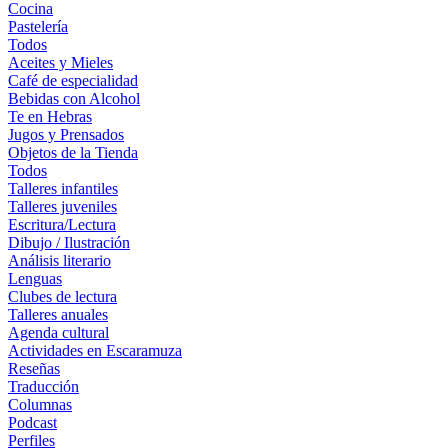
Cocina
Pastelería
Todos
Aceites y Mieles
Café de especialidad
Bebidas con Alcohol
Te en Hebras
Jugos y Prensados
Objetos de la Tienda
Todos
Talleres infantiles
Talleres juveniles
Escritura/Lectura
Dibujo / Ilustración
Análisis literario
Lenguas
Clubes de lectura
Talleres anuales
Agenda cultural
Actividades en Escaramuza
Reseñas
Traducción
Columnas
Podcast
Perfiles