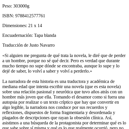
Peso:
303000g
ISBN:
9788412577761
Dimensiones:
21 x 14
Encuadernación:
Tapa blanda
Traducción de Justo Navarro
«Si alguien me pregunta de qué trata la novela, le diré que de perder
a un hombre, porque no sé qué decir. Pero es verdad que durante
mucho tiempo no supe dónde se encontraba, aunque lo supe y lo
dejé de saber, lo volví a saber y volví a perderlo.»
La narradora de esta historia es una traductora y académica de
mediana edad que intenta escribir una novela (que es esta novela)
sobre una relación pasional y neurótica que tuvo años atrás con un
hombre más joven que ella. Tomando el desamor como si fuera una
autopsia por realizar o un texto críptico que hay que convertir en
algo legible, la narradora nos conduce por sus recuerdos y
reflexiones, dispuestos de forma fragmentaria y desordenada y
plagados de descripciones que rayan la obsesión clínica. Así,
asistimos a una búsqueda de la protagonista por determinar qué es lo
que sabe sobre sí misma y qué es lo que realmente ocurrió, pero no