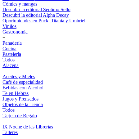
Cómics y mangas
Descubri la editorial Septimo Sello
Descubrí la editorial Alpha Decay
Oportunidades en Puck, Titania y Umbriel
Vinilos
Gastronomía
+
Panadería
Cocina
Pastelería
Todos
Alacena
+
Aceites y Mieles
Café de especialidad
Bebidas con Alcohol
Te en Hebras
Jugos y Prensados
Objetos de la Tienda
Todos
Tarjeta de Regalo
+
IX Noche de las Librerías
Talleres
+