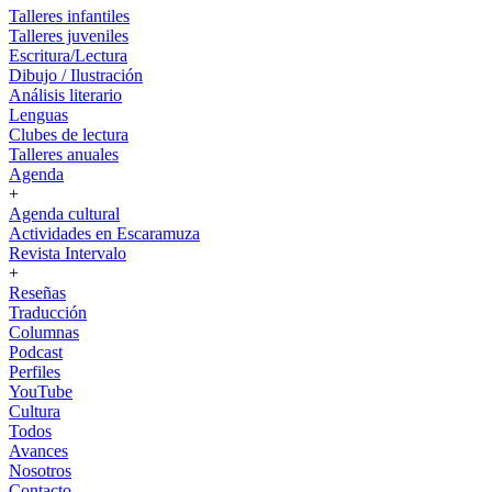
Talleres infantiles
Talleres juveniles
Escritura/Lectura
Dibujo / Ilustración
Análisis literario
Lenguas
Clubes de lectura
Talleres anuales
Agenda
+
Agenda cultural
Actividades en Escaramuza
Revista Intervalo
+
Reseñas
Traducción
Columnas
Podcast
Perfiles
YouTube
Cultura
Todos
Avances
Nosotros
Contacto