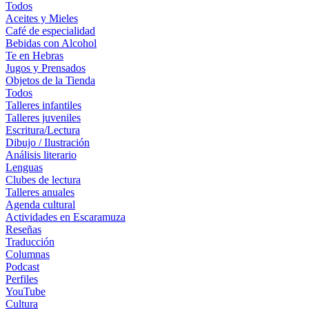
Todos
Aceites y Mieles
Café de especialidad
Bebidas con Alcohol
Te en Hebras
Jugos y Prensados
Objetos de la Tienda
Todos
Talleres infantiles
Talleres juveniles
Escritura/Lectura
Dibujo / Ilustración
Análisis literario
Lenguas
Clubes de lectura
Talleres anuales
Agenda cultural
Actividades en Escaramuza
Reseñas
Traducción
Columnas
Podcast
Perfiles
YouTube
Cultura