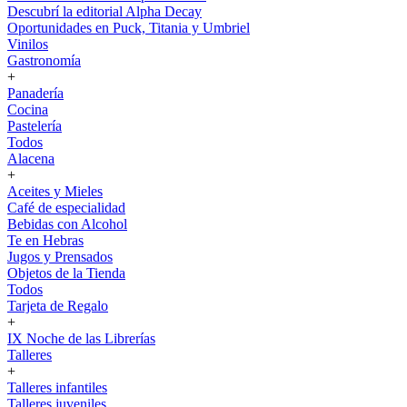
Descubrí la editorial Alpha Decay
Oportunidades en Puck, Titania y Umbriel
Vinilos
Gastronomía
+
Panadería
Cocina
Pastelería
Todos
Alacena
+
Aceites y Mieles
Café de especialidad
Bebidas con Alcohol
Te en Hebras
Jugos y Prensados
Objetos de la Tienda
Todos
Tarjeta de Regalo
+
IX Noche de las Librerías
Talleres
+
Talleres infantiles
Talleres juveniles