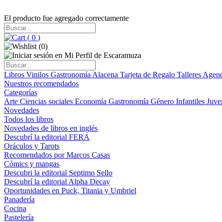
El producto fue agregado correctamente
(
0
)
(
0
)
Libros
Vinilos
Gastronomía
Alacena
Tarjeta de Regalo
Talleres
Agen
Nuestros recomendados
Categorías
Arte
Ciencias sociales
Economía
Gastronomía
Género
Infantiles
Juve
Novedades
Todos los libros
Novedades de libros en inglés
Descubrí la editorial FERA
Oráculos y Tarots
Recomendados por Marcos Casas
Cómics y mangas
Descubri la editorial Septimo Sello
Descubrí la editorial Alpha Decay
Oportunidades en Puck, Titania y Umbriel
Panadería
Cocina
Pastelería