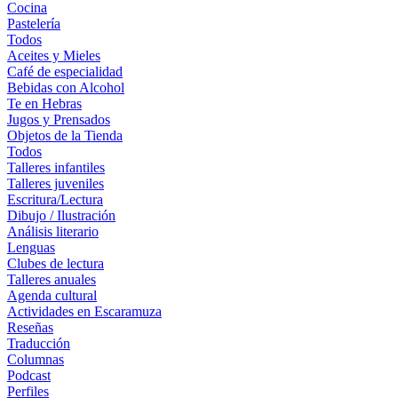
Cocina
Pastelería
Todos
Aceites y Mieles
Café de especialidad
Bebidas con Alcohol
Te en Hebras
Jugos y Prensados
Objetos de la Tienda
Todos
Talleres infantiles
Talleres juveniles
Escritura/Lectura
Dibujo / Ilustración
Análisis literario
Lenguas
Clubes de lectura
Talleres anuales
Agenda cultural
Actividades en Escaramuza
Reseñas
Traducción
Columnas
Podcast
Perfiles