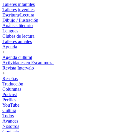
Talleres infantiles
Talleres juveniles
Escritura/Lectura
Dibujo / Ilustración
Análisis literario
Lenguas
Clubes de lectura
Talleres anuales
Agenda
+
Agenda cultural
Actividades en Escaramuza
Revista Intervalo
+
Reseñas
Traducción
Columnas
Podcast
Perfiles
YouTube
Cultura
Todos
Avances
Nosotros
Contacto