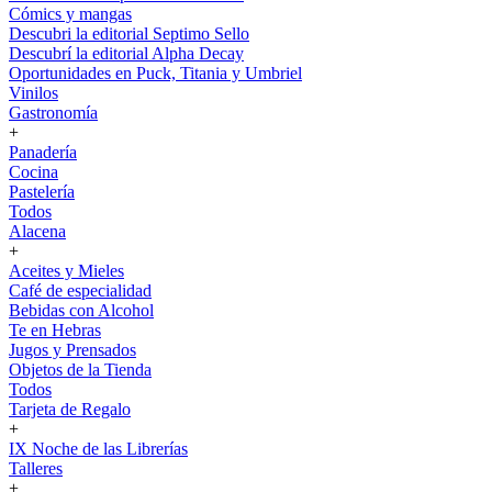
Cómics y mangas
Descubri la editorial Septimo Sello
Descubrí la editorial Alpha Decay
Oportunidades en Puck, Titania y Umbriel
Vinilos
Gastronomía
+
Panadería
Cocina
Pastelería
Todos
Alacena
+
Aceites y Mieles
Café de especialidad
Bebidas con Alcohol
Te en Hebras
Jugos y Prensados
Objetos de la Tienda
Todos
Tarjeta de Regalo
+
IX Noche de las Librerías
Talleres
+