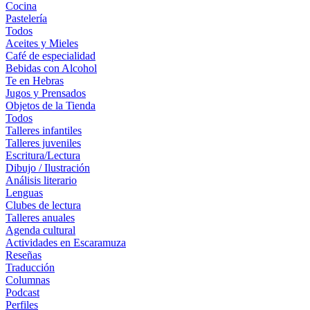
Cocina
Pastelería
Todos
Aceites y Mieles
Café de especialidad
Bebidas con Alcohol
Te en Hebras
Jugos y Prensados
Objetos de la Tienda
Todos
Talleres infantiles
Talleres juveniles
Escritura/Lectura
Dibujo / Ilustración
Análisis literario
Lenguas
Clubes de lectura
Talleres anuales
Agenda cultural
Actividades en Escaramuza
Reseñas
Traducción
Columnas
Podcast
Perfiles