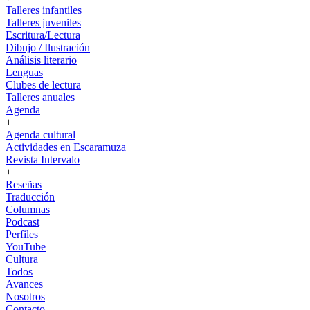
Talleres infantiles
Talleres juveniles
Escritura/Lectura
Dibujo / Ilustración
Análisis literario
Lenguas
Clubes de lectura
Talleres anuales
Agenda
+
Agenda cultural
Actividades en Escaramuza
Revista Intervalo
+
Reseñas
Traducción
Columnas
Podcast
Perfiles
YouTube
Cultura
Todos
Avances
Nosotros
Contacto