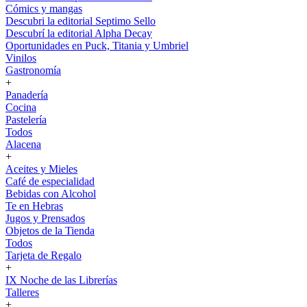
Cómics y mangas
Descubri la editorial Septimo Sello
Descubrí la editorial Alpha Decay
Oportunidades en Puck, Titania y Umbriel
Vinilos
Gastronomía
+
Panadería
Cocina
Pastelería
Todos
Alacena
+
Aceites y Mieles
Café de especialidad
Bebidas con Alcohol
Te en Hebras
Jugos y Prensados
Objetos de la Tienda
Todos
Tarjeta de Regalo
+
IX Noche de las Librerías
Talleres
+