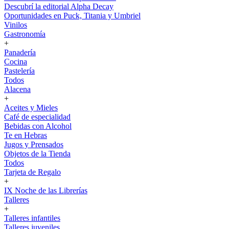
Descubrí la editorial Alpha Decay
Oportunidades en Puck, Titania y Umbriel
Vinilos
Gastronomía
+
Panadería
Cocina
Pastelería
Todos
Alacena
+
Aceites y Mieles
Café de especialidad
Bebidas con Alcohol
Te en Hebras
Jugos y Prensados
Objetos de la Tienda
Todos
Tarjeta de Regalo
+
IX Noche de las Librerías
Talleres
+
Talleres infantiles
Talleres juveniles