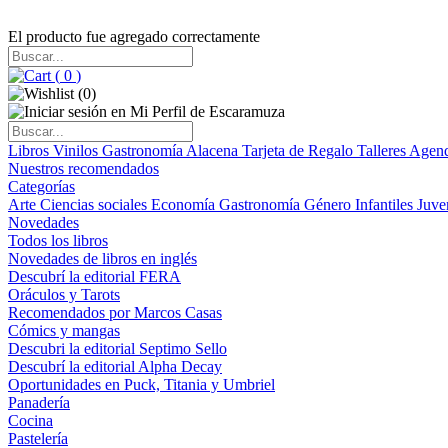
El producto fue agregado correctamente
(
0
)
(
0
)
Libros
Vinilos
Gastronomía
Alacena
Tarjeta de Regalo
Talleres
Agen
Nuestros recomendados
Categorías
Arte
Ciencias sociales
Economía
Gastronomía
Género
Infantiles
Juve
Novedades
Todos los libros
Novedades de libros en inglés
Descubrí la editorial FERA
Oráculos y Tarots
Recomendados por Marcos Casas
Cómics y mangas
Descubri la editorial Septimo Sello
Descubrí la editorial Alpha Decay
Oportunidades en Puck, Titania y Umbriel
Panadería
Cocina
Pastelería