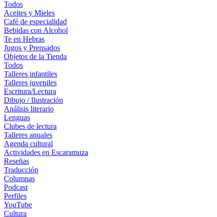
Todos
Aceites y Mieles
Café de especialidad
Bebidas con Alcohol
Te en Hebras
Jugos y Prensados
Objetos de la Tienda
Todos
Talleres infantiles
Talleres juveniles
Escritura/Lectura
Dibujo / Ilustración
Análisis literario
Lenguas
Clubes de lectura
Talleres anuales
Agenda cultural
Actividades en Escaramuza
Reseñas
Traducción
Columnas
Podcast
Perfiles
YouTube
Cultura