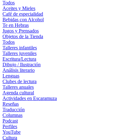
Todos
Aceites y Mieles
Café de especialidad
Bebidas con Alcohol
Te en Hebras
Jugos y Prensados
Objetos de la Tienda
Todos
Talleres infantiles
Talleres juveniles
Escritura/Lectura
Dibujo / Ilustración
Análisis literario
Lenguas
Clubes de lectura
Talleres anuales
Agenda cultural
Actividades en Escaramuza
Reseñas
Traducción
Columnas
Podcast
Perfiles
YouTube
Cultura