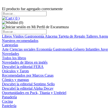
El producto fue agregado correctamente
(
0
)
(
0
)
Libros
Vinilos
Gastronomía
Alacena
Tarjeta de Regalo
Talleres
Agen
Nuestros recomendados
Categorías
Arte
Ciencias sociales
Economía
Gastronomía
Género
Infantiles
Juve
Novedades
Todos los libros
Novedades de libros en inglés
Descubrí la editorial FERA
Oráculos y Tarots
Recomendados por Marcos Casas
Cómics y mangas
Descubri la editorial Septimo Sello
Descubrí la editorial Alpha Decay
Oportunidades en Puck, Titania y Umbriel
Panadería
Cocina
Pastelería