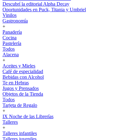
Descubrí la editorial Alpha Decay
Oportunidades en Puck, Titania y Umbriel
Vinilos
Gastronomía
+
Panadería
Cocina
Pastelería
Todos
Alacena
+
Aceites y Mieles
Café de especialidad
Bebidas con Alcohol
Te en Hebras
Jugos y Prensados
Objetos de la Tienda
Todos
Tarjeta de Regalo
+
IX Noche de las Librerías
Talleres
+
Talleres infantiles
Talleres juveniles