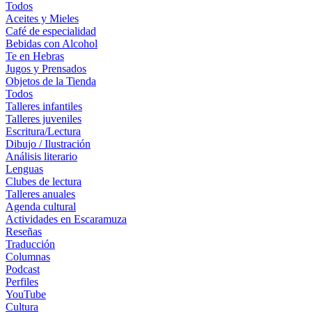
Todos
Aceites y Mieles
Café de especialidad
Bebidas con Alcohol
Te en Hebras
Jugos y Prensados
Objetos de la Tienda
Todos
Talleres infantiles
Talleres juveniles
Escritura/Lectura
Dibujo / Ilustración
Análisis literario
Lenguas
Clubes de lectura
Talleres anuales
Agenda cultural
Actividades en Escaramuza
Reseñas
Traducción
Columnas
Podcast
Perfiles
YouTube
Cultura