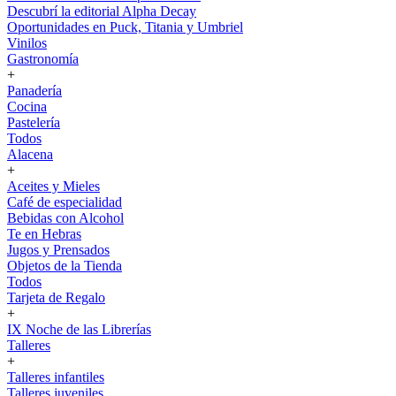
Descubrí la editorial Alpha Decay
Oportunidades en Puck, Titania y Umbriel
Vinilos
Gastronomía
+
Panadería
Cocina
Pastelería
Todos
Alacena
+
Aceites y Mieles
Café de especialidad
Bebidas con Alcohol
Te en Hebras
Jugos y Prensados
Objetos de la Tienda
Todos
Tarjeta de Regalo
+
IX Noche de las Librerías
Talleres
+
Talleres infantiles
Talleres juveniles