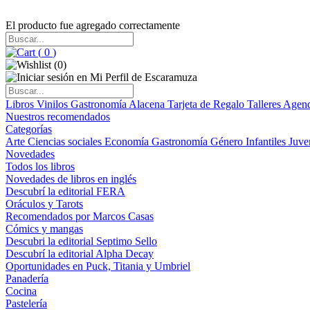
El producto fue agregado correctamente
(
0
)
(
0
)
Libros
Vinilos
Gastronomía
Alacena
Tarjeta de Regalo
Talleres
Agen
Nuestros recomendados
Categorías
Arte
Ciencias sociales
Economía
Gastronomía
Género
Infantiles
Juve
Novedades
Todos los libros
Novedades de libros en inglés
Descubrí la editorial FERA
Oráculos y Tarots
Recomendados por Marcos Casas
Cómics y mangas
Descubri la editorial Septimo Sello
Descubrí la editorial Alpha Decay
Oportunidades en Puck, Titania y Umbriel
Panadería
Cocina
Pastelería