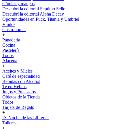
Cómics y mangas
Descubri la editorial Septimo Sello
Descubrí la editorial Alpha Decay
Oportunidades en Puck, Titania y Umbriel
Vinilos
Gastronomía
+
Panadería
Cocina
Pastelería
Todos
Alacena
+
Aceites y Mieles
Café de especialidad
Bebidas con Alcohol
Te en Hebras
Jugos y Prensados
Objetos de la Tienda
Todos
Tarjeta de Regalo
+
IX Noche de las Librerías
Talleres
+