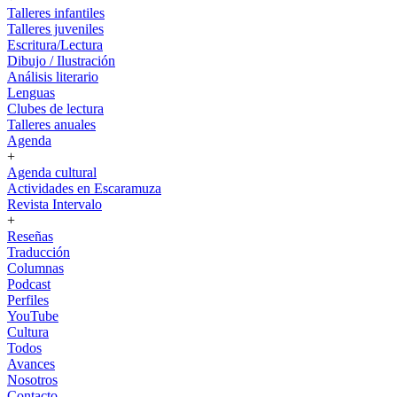
Talleres infantiles
Talleres juveniles
Escritura/Lectura
Dibujo / Ilustración
Análisis literario
Lenguas
Clubes de lectura
Talleres anuales
Agenda
+
Agenda cultural
Actividades en Escaramuza
Revista Intervalo
+
Reseñas
Traducción
Columnas
Podcast
Perfiles
YouTube
Cultura
Todos
Avances
Nosotros
Contacto