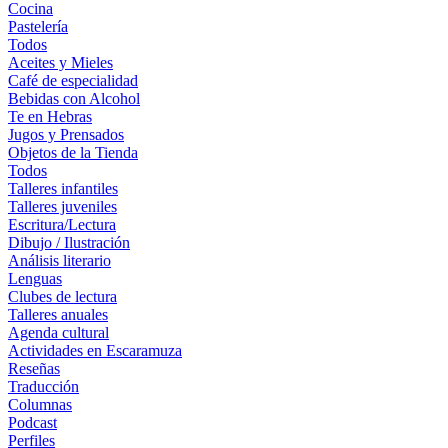
Cocina
Pastelería
Todos
Aceites y Mieles
Café de especialidad
Bebidas con Alcohol
Te en Hebras
Jugos y Prensados
Objetos de la Tienda
Todos
Talleres infantiles
Talleres juveniles
Escritura/Lectura
Dibujo / Ilustración
Análisis literario
Lenguas
Clubes de lectura
Talleres anuales
Agenda cultural
Actividades en Escaramuza
Reseñas
Traducción
Columnas
Podcast
Perfiles