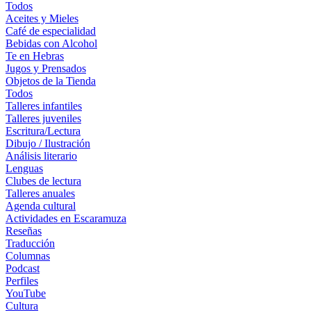
Todos
Aceites y Mieles
Café de especialidad
Bebidas con Alcohol
Te en Hebras
Jugos y Prensados
Objetos de la Tienda
Todos
Talleres infantiles
Talleres juveniles
Escritura/Lectura
Dibujo / Ilustración
Análisis literario
Lenguas
Clubes de lectura
Talleres anuales
Agenda cultural
Actividades en Escaramuza
Reseñas
Traducción
Columnas
Podcast
Perfiles
YouTube
Cultura