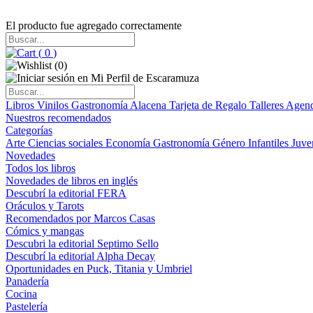
El producto fue agregado correctamente
(
0
)
(
0
)
Libros
Vinilos
Gastronomía
Alacena
Tarjeta de Regalo
Talleres
Agen
Nuestros recomendados
Categorías
Arte
Ciencias sociales
Economía
Gastronomía
Género
Infantiles
Juve
Novedades
Todos los libros
Novedades de libros en inglés
Descubrí la editorial FERA
Oráculos y Tarots
Recomendados por Marcos Casas
Cómics y mangas
Descubri la editorial Septimo Sello
Descubrí la editorial Alpha Decay
Oportunidades en Puck, Titania y Umbriel
Panadería
Cocina
Pastelería