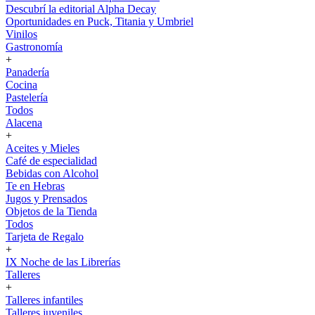
Descubrí la editorial Alpha Decay
Oportunidades en Puck, Titania y Umbriel
Vinilos
Gastronomía
+
Panadería
Cocina
Pastelería
Todos
Alacena
+
Aceites y Mieles
Café de especialidad
Bebidas con Alcohol
Te en Hebras
Jugos y Prensados
Objetos de la Tienda
Todos
Tarjeta de Regalo
+
IX Noche de las Librerías
Talleres
+
Talleres infantiles
Talleres juveniles