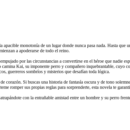
n la apacible monotonía de un lugar donde nunca pasa nada. Hasta que
omienzan a apoderarse de todo el reino.
pujado por las circunstancias a convertirse en el héroe que nadie esper
lado camina Kai, su imponente perro y compañero inquebrantable, cuyo co
s, guerreros sombríos y misterios que desafían toda lógica.
de corazón. Si buscas una historia de fantasía oscura y de tono solemne, 
eme romper sus propias reglas para sorprenderte, esta novela te garantiz
 atrapándote con la entrañable amistad entre un hombre y su perro frente 