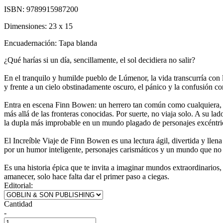
ISBN:
9789915987200
Dimensiones:
23 x 15
Encuadernación:
Tapa blanda
¿Qué harías si un día, sencillamente, el sol decidiera no salir?
En el tranquilo y humilde pueblo de Lúmenor, la vida transcurría co
y frente a un cielo obstinadamente oscuro, el pánico y la confusión c
Entra en escena Finn Bowen: un herrero tan común como cualquiera, em
más allá de las fronteras conocidas. Por suerte, no viaja solo. A su 
la dupla más improbable en un mundo plagado de personajes excéntrico
El Increíble Viaje de Finn Bowen es una lectura ágil, divertida y llena 
por un humor inteligente, personajes carismáticos y un mundo que no t
Es una historia épica que te invita a imaginar mundos extraordinarios,
amanecer, solo hace falta dar el primer paso a ciegas.
Editorial:
Cantidad
-