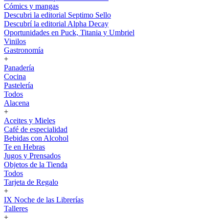
Cómics y mangas
Descubri la editorial Septimo Sello
Descubrí la editorial Alpha Decay
Oportunidades en Puck, Titania y Umbriel
Vinilos
Gastronomía
+
Panadería
Cocina
Pastelería
Todos
Alacena
+
Aceites y Mieles
Café de especialidad
Bebidas con Alcohol
Te en Hebras
Jugos y Prensados
Objetos de la Tienda
Todos
Tarjeta de Regalo
+
IX Noche de las Librerías
Talleres
+