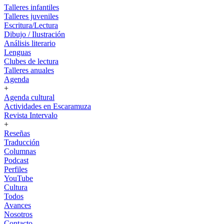
Talleres infantiles
Talleres juveniles
Escritura/Lectura
Dibujo / Ilustración
Análisis literario
Lenguas
Clubes de lectura
Talleres anuales
Agenda
+
Agenda cultural
Actividades en Escaramuza
Revista Intervalo
+
Reseñas
Traducción
Columnas
Podcast
Perfiles
YouTube
Cultura
Todos
Avances
Nosotros
Contacto