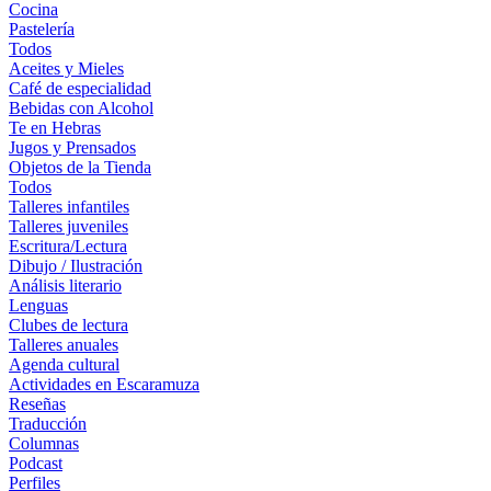
Cocina
Pastelería
Todos
Aceites y Mieles
Café de especialidad
Bebidas con Alcohol
Te en Hebras
Jugos y Prensados
Objetos de la Tienda
Todos
Talleres infantiles
Talleres juveniles
Escritura/Lectura
Dibujo / Ilustración
Análisis literario
Lenguas
Clubes de lectura
Talleres anuales
Agenda cultural
Actividades en Escaramuza
Reseñas
Traducción
Columnas
Podcast
Perfiles