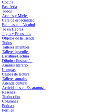
Cocina
Pastelería
Todos
Aceites y Mieles
Café de especialidad
Bebidas con Alcohol
Te en Hebras
Jugos y Prensados
Objetos de la Tienda
Todos
Talleres infantiles
Talleres juveniles
Escritura/Lectura
Dibujo / Ilustración
Análisis literario
Lenguas
Clubes de lectura
Talleres anuales
Agenda cultural
Actividades en Escaramuza
Reseñas
Traducción
Columnas
Podcast
Perfiles