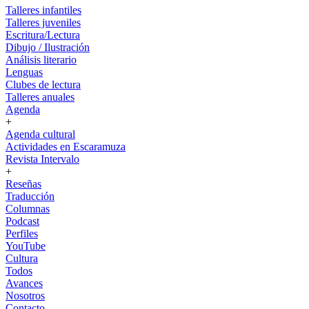
Talleres infantiles
Talleres juveniles
Escritura/Lectura
Dibujo / Ilustración
Análisis literario
Lenguas
Clubes de lectura
Talleres anuales
Agenda
+
Agenda cultural
Actividades en Escaramuza
Revista Intervalo
+
Reseñas
Traducción
Columnas
Podcast
Perfiles
YouTube
Cultura
Todos
Avances
Nosotros
Contacto