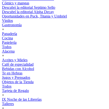
Cómics y mangas
Descubri la editorial Septimo Sello
Descubrí la editorial Alpha Decay
Oportunidades en Puck, Titania y Umbriel
Vinilos
Gastronomía
+
Panadería
Cocina
Pastelería
Todos
Alacena
+
Aceites y Mieles
Café de especialidad
Bebidas con Alcohol
Te en Hebras
Jugos y Prensados
Objetos de la Tienda
Todos
Tarjeta de Regalo
+
IX Noche de las Librerías
Talleres
+