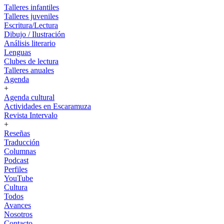
Talleres infantiles
Talleres juveniles
Escritura/Lectura
Dibujo / Ilustración
Análisis literario
Lenguas
Clubes de lectura
Talleres anuales
Agenda
+
Agenda cultural
Actividades en Escaramuza
Revista Intervalo
+
Reseñas
Traducción
Columnas
Podcast
Perfiles
YouTube
Cultura
Todos
Avances
Nosotros
Contacto