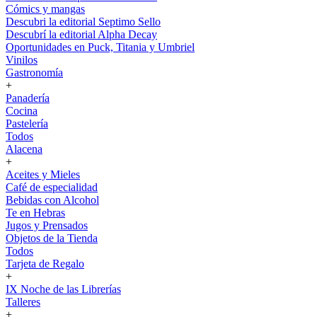
Cómics y mangas
Descubri la editorial Septimo Sello
Descubrí la editorial Alpha Decay
Oportunidades en Puck, Titania y Umbriel
Vinilos
Gastronomía
+
Panadería
Cocina
Pastelería
Todos
Alacena
+
Aceites y Mieles
Café de especialidad
Bebidas con Alcohol
Te en Hebras
Jugos y Prensados
Objetos de la Tienda
Todos
Tarjeta de Regalo
+
IX Noche de las Librerías
Talleres
+