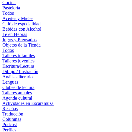
Cocina
Pastelería
Todos
Aceites y Mieles
Café de especialidad
Bebidas con Alcohol
Te en Hebras
Jugos y Prensados
Objetos de la Tienda
Todos
Talleres infantiles
Talleres juveniles
Escritura/Lectura
Dibujo / Ilustración
Análisis literario
Lenguas
Clubes de lectura
Talleres anuales
Agenda cultural
Actividades en Escaramuza
Reseñas
Traducción
Columnas
Podcast
Perfiles