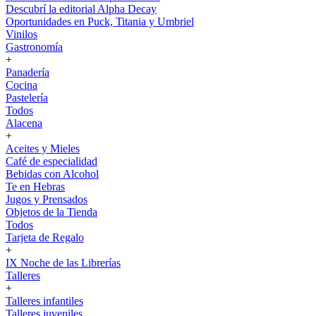
Descubrí la editorial Alpha Decay
Oportunidades en Puck, Titania y Umbriel
Vinilos
Gastronomía
+
Panadería
Cocina
Pastelería
Todos
Alacena
+
Aceites y Mieles
Café de especialidad
Bebidas con Alcohol
Te en Hebras
Jugos y Prensados
Objetos de la Tienda
Todos
Tarjeta de Regalo
+
IX Noche de las Librerías
Talleres
+
Talleres infantiles
Talleres juveniles