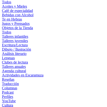
Todos
Aceites y Mieles
Café de especialidad
Bebidas con Alcohol
Te en Hebras
Jugos y Prensados
Objetos de la Tienda
Todos
Talleres infantiles
Talleres juveniles
Escritura/Lectura
Dibujo / Ilustración
Análisis literario
Lenguas
Clubes de lectura
Talleres anuales
Agenda cultural
Actividades en Escaramuza
Reseñas
Traducción
Columnas
Podcast
Perfiles
YouTube
Cultura