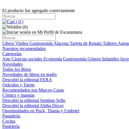
El producto fue agregado correctamente
(
0
)
(
0
)
Libros
Vinilos
Gastronomía
Alacena
Tarjeta de Regalo
Talleres
Agen
Nuestros recomendados
Categorías
Arte
Ciencias sociales
Economía
Gastronomía
Género
Infantiles
Juve
Novedades
Todos los libros
Novedades de libros en inglés
Descubrí la editorial FERA
Oráculos y Tarots
Recomendados por Marcos Casas
Cómics y mangas
Descubri la editorial Septimo Sello
Descubrí la editorial Alpha Decay
Oportunidades en Puck, Titania y Umbriel
Panadería
Cocina
Pastelería