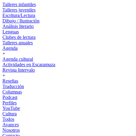
Talleres infantiles
Talleres juveniles
Escritura/Lectura
Dibujo / Ilustración
Análisis literario
Lenguas
Clubes de lectura
Talleres anuales
Agenda
+
Agenda cultural
Actividades en Escaramuza
Revista Intervalo
+
Reseñas
Traducción
Columnas
Podcast
Perfiles
YouTube
Cultura
Todos
Avances
Nosotros
Contacto