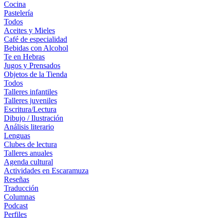
Cocina
Pastelería
Todos
Aceites y Mieles
Café de especialidad
Bebidas con Alcohol
Te en Hebras
Jugos y Prensados
Objetos de la Tienda
Todos
Talleres infantiles
Talleres juveniles
Escritura/Lectura
Dibujo / Ilustración
Análisis literario
Lenguas
Clubes de lectura
Talleres anuales
Agenda cultural
Actividades en Escaramuza
Reseñas
Traducción
Columnas
Podcast
Perfiles