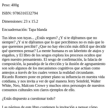
Peso:
400g
ISBN:
9786316532794
Dimensiones:
23 x 15.2
Encuadernación:
Tapa blanda
Tus ideas son tuyas... ¿Estás seguro? ¿Y si te dijéramos que no
siempre? ¿Y si te dijéramos que lo que percibimos no es más que lo
que queremos percibir? ¿Que no hay elección más difícil que decidir
qué queremos pensar? La mente humana es un laberinto de atajos y
engaños, y El libro de los sesgos explora los procesos ocultos que
rigen nuestro pensamiento. El sesgo de confirmación, la falacia de
composición, la paradoja de la elección y la ilusión de agrupamiento
son solo algunos de los mecanismos cognitivos que actúan como
anteojos a través de los cuales vemos la realidad circundante.
Ricardo Romero pone en primer plano su influencia en nuestra vida
cotidiana, y nos invita a ver de qué manera Jerry Seinfeld, Walter
White, Neo, Malcom Crowe y muchos otros personajes de nuestros
consumos culturales son claros ejemplos de ello.
¿Estás dispuesto a cuestionar todo?
Las páginas de este libro contienen la invitación a pensar cómo