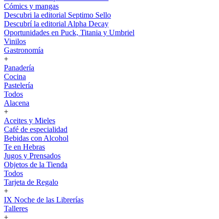
Cómics y mangas
Descubri la editorial Septimo Sello
Descubrí la editorial Alpha Decay
Oportunidades en Puck, Titania y Umbriel
Vinilos
Gastronomía
+
Panadería
Cocina
Pastelería
Todos
Alacena
+
Aceites y Mieles
Café de especialidad
Bebidas con Alcohol
Te en Hebras
Jugos y Prensados
Objetos de la Tienda
Todos
Tarjeta de Regalo
+
IX Noche de las Librerías
Talleres
+