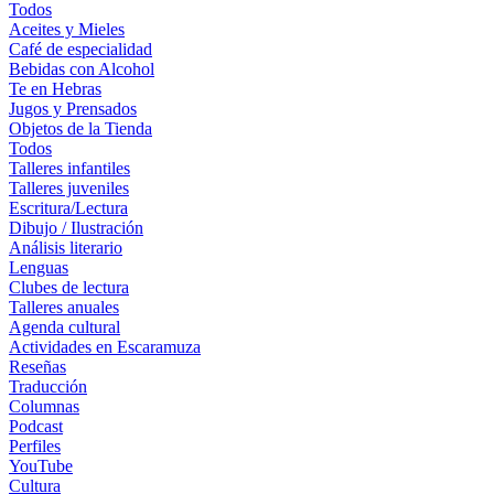
Todos
Aceites y Mieles
Café de especialidad
Bebidas con Alcohol
Te en Hebras
Jugos y Prensados
Objetos de la Tienda
Todos
Talleres infantiles
Talleres juveniles
Escritura/Lectura
Dibujo / Ilustración
Análisis literario
Lenguas
Clubes de lectura
Talleres anuales
Agenda cultural
Actividades en Escaramuza
Reseñas
Traducción
Columnas
Podcast
Perfiles
YouTube
Cultura