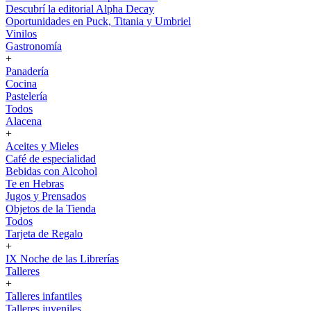
Descubrí la editorial Alpha Decay
Oportunidades en Puck, Titania y Umbriel
Vinilos
Gastronomía
+
Panadería
Cocina
Pastelería
Todos
Alacena
+
Aceites y Mieles
Café de especialidad
Bebidas con Alcohol
Te en Hebras
Jugos y Prensados
Objetos de la Tienda
Todos
Tarjeta de Regalo
+
IX Noche de las Librerías
Talleres
+
Talleres infantiles
Talleres juveniles