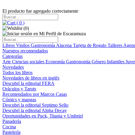
El producto fue agregado correctamente
(
0
)
(
0
)
Libros
Vinilos
Gastronomía
Alacena
Tarjeta de Regalo
Talleres
Agen
Nuestros recomendados
Categorías
Arte
Ciencias sociales
Economía
Gastronomía
Género
Infantiles
Juve
Novedades
Todos los libros
Novedades de libros en inglés
Descubrí la editorial FERA
Oráculos y Tarots
Recomendados por Marcos Casas
Cómics y mangas
Descubri la editorial Septimo Sello
Descubrí la editorial Alpha Decay
Oportunidades en Puck, Titania y Umbriel
Panadería
Cocina
Pastelería