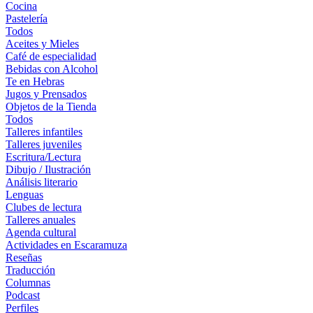
Cocina
Pastelería
Todos
Aceites y Mieles
Café de especialidad
Bebidas con Alcohol
Te en Hebras
Jugos y Prensados
Objetos de la Tienda
Todos
Talleres infantiles
Talleres juveniles
Escritura/Lectura
Dibujo / Ilustración
Análisis literario
Lenguas
Clubes de lectura
Talleres anuales
Agenda cultural
Actividades en Escaramuza
Reseñas
Traducción
Columnas
Podcast
Perfiles