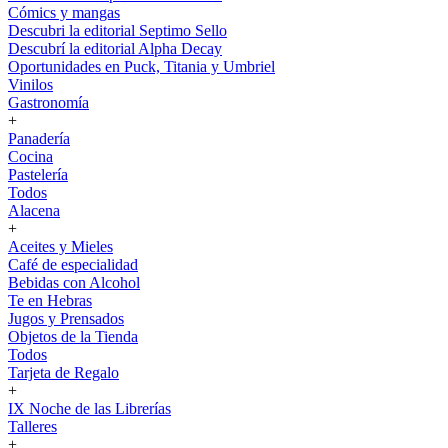
Cómics y mangas
Descubri la editorial Septimo Sello
Descubrí la editorial Alpha Decay
Oportunidades en Puck, Titania y Umbriel
Vinilos
Gastronomía
+
Panadería
Cocina
Pastelería
Todos
Alacena
+
Aceites y Mieles
Café de especialidad
Bebidas con Alcohol
Te en Hebras
Jugos y Prensados
Objetos de la Tienda
Todos
Tarjeta de Regalo
+
IX Noche de las Librerías
Talleres
+