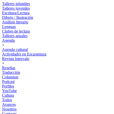
Talleres infantiles
Talleres juveniles
Escritura/Lectura
Dibujo / Ilustración
Análisis literario
Lenguas
Clubes de lectura
Talleres anuales
Agenda
+
Agenda cultural
Actividades en Escaramuza
Revista Intervalo
+
Reseñas
Traducción
Columnas
Podcast
Perfiles
YouTube
Cultura
Todos
Avances
Nosotros
Contacto