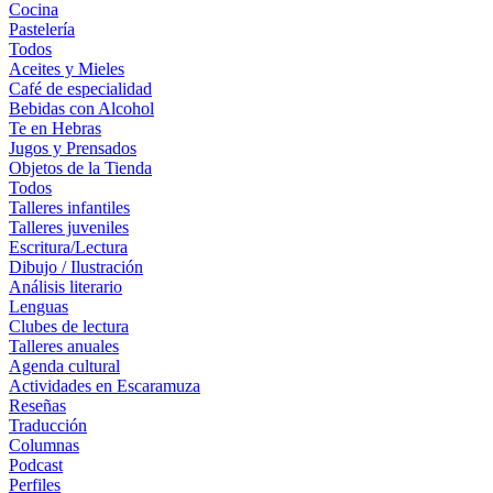
Cocina
Pastelería
Todos
Aceites y Mieles
Café de especialidad
Bebidas con Alcohol
Te en Hebras
Jugos y Prensados
Objetos de la Tienda
Todos
Talleres infantiles
Talleres juveniles
Escritura/Lectura
Dibujo / Ilustración
Análisis literario
Lenguas
Clubes de lectura
Talleres anuales
Agenda cultural
Actividades en Escaramuza
Reseñas
Traducción
Columnas
Podcast
Perfiles