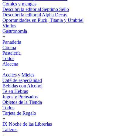
Cómics y mangas
Descubri la editorial Septimo Sello
Descubrí la editorial Alpha Decay
Oportunidades en Puck, Titania y Umbriel
Vinilos
Gastronomía
+
Panadería
Cocina
Pastelería
Todos
Alacena
+
Aceites y Mieles
Café de especialidad
Bebidas con Alcohol
Te en Hebras
Jugos y Prensados
Objetos de la Tienda
Todos
Tarjeta de Regalo
+
IX Noche de las Librerías
Talleres
+