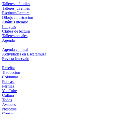
Talleres infantiles
Talleres juveniles
Escritura/Lectura
Dibujo / Ilustración
Análisis literario
Lenguas
Clubes de lectura
Talleres anuales
Agenda
+
Agenda cultural
Actividades en Escaramuza
Revista Intervalo
+
Reseñas
Traducción
Columnas
Podcast
Perfiles
YouTube
Cultura
Todos
Avances
Nosotros
Contacto