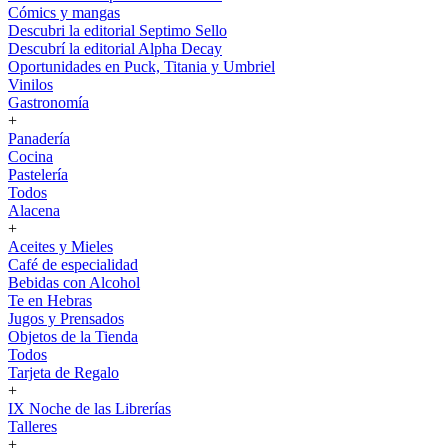
Cómics y mangas
Descubri la editorial Septimo Sello
Descubrí la editorial Alpha Decay
Oportunidades en Puck, Titania y Umbriel
Vinilos
Gastronomía
+
Panadería
Cocina
Pastelería
Todos
Alacena
+
Aceites y Mieles
Café de especialidad
Bebidas con Alcohol
Te en Hebras
Jugos y Prensados
Objetos de la Tienda
Todos
Tarjeta de Regalo
+
IX Noche de las Librerías
Talleres
+