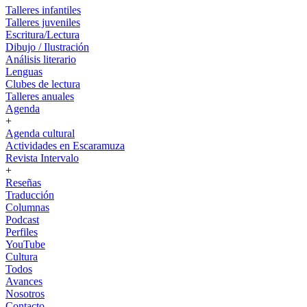
Talleres infantiles
Talleres juveniles
Escritura/Lectura
Dibujo / Ilustración
Análisis literario
Lenguas
Clubes de lectura
Talleres anuales
Agenda
+
Agenda cultural
Actividades en Escaramuza
Revista Intervalo
+
Reseñas
Traducción
Columnas
Podcast
Perfiles
YouTube
Cultura
Todos
Avances
Nosotros
Contacto