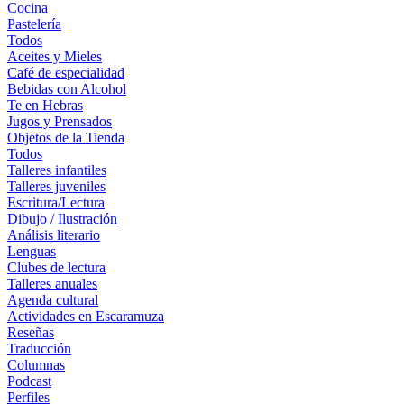
Cocina
Pastelería
Todos
Aceites y Mieles
Café de especialidad
Bebidas con Alcohol
Te en Hebras
Jugos y Prensados
Objetos de la Tienda
Todos
Talleres infantiles
Talleres juveniles
Escritura/Lectura
Dibujo / Ilustración
Análisis literario
Lenguas
Clubes de lectura
Talleres anuales
Agenda cultural
Actividades en Escaramuza
Reseñas
Traducción
Columnas
Podcast
Perfiles