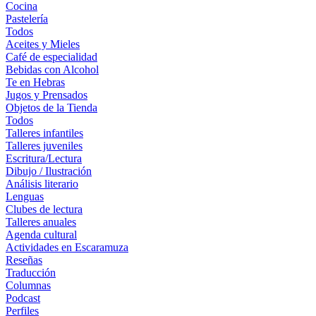
Cocina
Pastelería
Todos
Aceites y Mieles
Café de especialidad
Bebidas con Alcohol
Te en Hebras
Jugos y Prensados
Objetos de la Tienda
Todos
Talleres infantiles
Talleres juveniles
Escritura/Lectura
Dibujo / Ilustración
Análisis literario
Lenguas
Clubes de lectura
Talleres anuales
Agenda cultural
Actividades en Escaramuza
Reseñas
Traducción
Columnas
Podcast
Perfiles