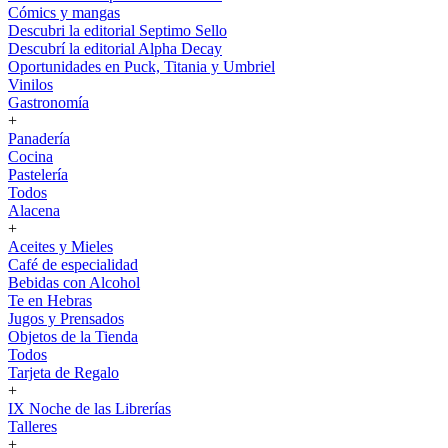
Cómics y mangas
Descubri la editorial Septimo Sello
Descubrí la editorial Alpha Decay
Oportunidades en Puck, Titania y Umbriel
Vinilos
Gastronomía
+
Panadería
Cocina
Pastelería
Todos
Alacena
+
Aceites y Mieles
Café de especialidad
Bebidas con Alcohol
Te en Hebras
Jugos y Prensados
Objetos de la Tienda
Todos
Tarjeta de Regalo
+
IX Noche de las Librerías
Talleres
+