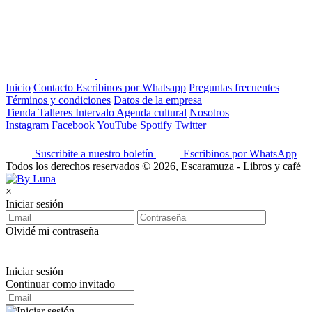
Inicio
Contacto
Escribinos por Whatsapp
Preguntas frecuentes
Términos y condiciones
Datos de la empresa
Tienda
Talleres
Intervalo
Agenda cultural
Nosotros
Instagram
Facebook
YouTube
Spotify
Twitter
Suscribite a nuestro boletín
Escribinos por WhatsApp
Todos los derechos reservados © 2026, Escaramuza - Libros y café
×
Iniciar sesión
Olvidé mi contraseña
Iniciar sesión
Continuar como invitado