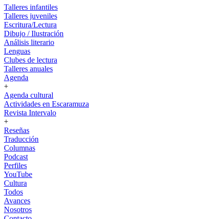
Talleres infantiles
Talleres juveniles
Escritura/Lectura
Dibujo / Ilustración
Análisis literario
Lenguas
Clubes de lectura
Talleres anuales
Agenda
+
Agenda cultural
Actividades en Escaramuza
Revista Intervalo
+
Reseñas
Traducción
Columnas
Podcast
Perfiles
YouTube
Cultura
Todos
Avances
Nosotros
Contacto