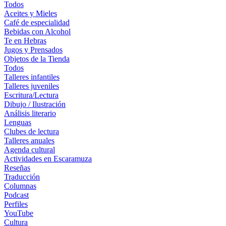
Todos
Aceites y Mieles
Café de especialidad
Bebidas con Alcohol
Te en Hebras
Jugos y Prensados
Objetos de la Tienda
Todos
Talleres infantiles
Talleres juveniles
Escritura/Lectura
Dibujo / Ilustración
Análisis literario
Lenguas
Clubes de lectura
Talleres anuales
Agenda cultural
Actividades en Escaramuza
Reseñas
Traducción
Columnas
Podcast
Perfiles
YouTube
Cultura