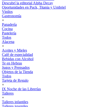
Descubrí la editorial Alpha Decay
Oportunidades en Puck, Titania y Umbriel
Vinilos
Gastronomía
+
Panadería
Cocina
Pastelería
Todos
Alacena
+
Aceites y Mieles
Café de especialidad
Bebidas con Alcohol
Te en Hebras
Jugos y Prensados
Objetos de la Tienda
Todos
Tarjeta de Regalo
+
IX Noche de las Librerías
Talleres
+
Talleres infantiles
Talleres juveniles