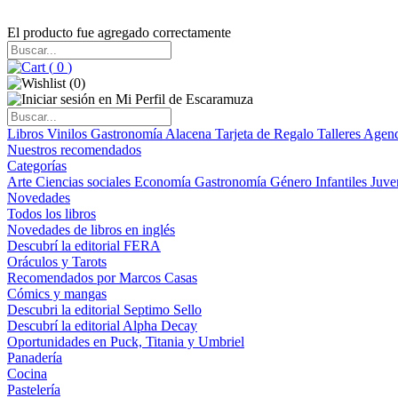
El producto fue agregado correctamente
(
0
)
(
0
)
Libros
Vinilos
Gastronomía
Alacena
Tarjeta de Regalo
Talleres
Agen
Nuestros recomendados
Categorías
Arte
Ciencias sociales
Economía
Gastronomía
Género
Infantiles
Juve
Novedades
Todos los libros
Novedades de libros en inglés
Descubrí la editorial FERA
Oráculos y Tarots
Recomendados por Marcos Casas
Cómics y mangas
Descubri la editorial Septimo Sello
Descubrí la editorial Alpha Decay
Oportunidades en Puck, Titania y Umbriel
Panadería
Cocina
Pastelería