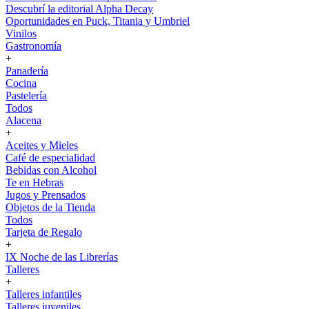
Descubrí la editorial Alpha Decay
Oportunidades en Puck, Titania y Umbriel
Vinilos
Gastronomía
+
Panadería
Cocina
Pastelería
Todos
Alacena
+
Aceites y Mieles
Café de especialidad
Bebidas con Alcohol
Te en Hebras
Jugos y Prensados
Objetos de la Tienda
Todos
Tarjeta de Regalo
+
IX Noche de las Librerías
Talleres
+
Talleres infantiles
Talleres juveniles