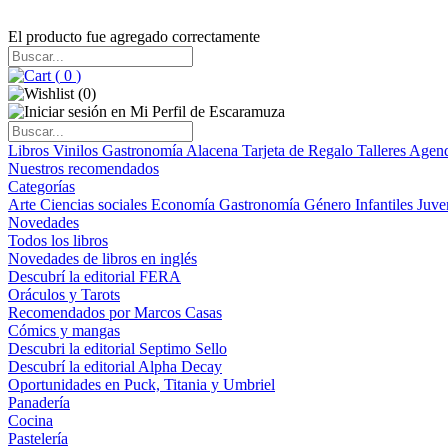
El producto fue agregado correctamente
(
0
)
(
0
)
Libros
Vinilos
Gastronomía
Alacena
Tarjeta de Regalo
Talleres
Agen
Nuestros recomendados
Categorías
Arte
Ciencias sociales
Economía
Gastronomía
Género
Infantiles
Juve
Novedades
Todos los libros
Novedades de libros en inglés
Descubrí la editorial FERA
Oráculos y Tarots
Recomendados por Marcos Casas
Cómics y mangas
Descubri la editorial Septimo Sello
Descubrí la editorial Alpha Decay
Oportunidades en Puck, Titania y Umbriel
Panadería
Cocina
Pastelería