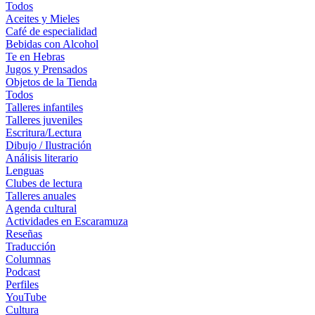
Todos
Aceites y Mieles
Café de especialidad
Bebidas con Alcohol
Te en Hebras
Jugos y Prensados
Objetos de la Tienda
Todos
Talleres infantiles
Talleres juveniles
Escritura/Lectura
Dibujo / Ilustración
Análisis literario
Lenguas
Clubes de lectura
Talleres anuales
Agenda cultural
Actividades en Escaramuza
Reseñas
Traducción
Columnas
Podcast
Perfiles
YouTube
Cultura