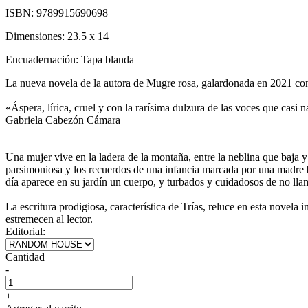
ISBN:
9789915690698
Dimensiones:
23.5 x 14
Encuadernación:
Tapa blanda
La nueva novela de la autora de Mugre rosa, galardonada en 2021 con
«Áspera, lírica, cruel y con la rarísima dulzura de las voces que cas
Gabriela Cabezón Cámara
Una mujer vive en la ladera de la montaña, entre la neblina que baja y 
parsimoniosa y los recuerdos de una infancia marcada por una madre br
día aparece en su jardín un cuerpo, y turbados y cuidadosos de no llama
La escritura prodigiosa, característica de Trías, reluce en esta novela 
estremecen al lector.
Editorial:
Cantidad
-
+