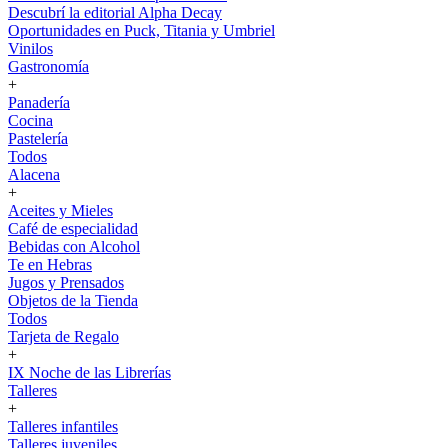
Descubrí la editorial Alpha Decay
Oportunidades en Puck, Titania y Umbriel
Vinilos
Gastronomía
+
Panadería
Cocina
Pastelería
Todos
Alacena
+
Aceites y Mieles
Café de especialidad
Bebidas con Alcohol
Te en Hebras
Jugos y Prensados
Objetos de la Tienda
Todos
Tarjeta de Regalo
+
IX Noche de las Librerías
Talleres
+
Talleres infantiles
Talleres juveniles