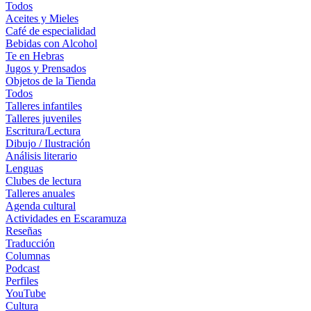
Todos
Aceites y Mieles
Café de especialidad
Bebidas con Alcohol
Te en Hebras
Jugos y Prensados
Objetos de la Tienda
Todos
Talleres infantiles
Talleres juveniles
Escritura/Lectura
Dibujo / Ilustración
Análisis literario
Lenguas
Clubes de lectura
Talleres anuales
Agenda cultural
Actividades en Escaramuza
Reseñas
Traducción
Columnas
Podcast
Perfiles
YouTube
Cultura