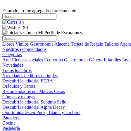
El producto fue agregado correctamente
(
0
)
(
0
)
Libros
Vinilos
Gastronomía
Alacena
Tarjeta de Regalo
Talleres
Agen
Nuestros recomendados
Categorías
Arte
Ciencias sociales
Economía
Gastronomía
Género
Infantiles
Juve
Novedades
Todos los libros
Novedades de libros en inglés
Descubrí la editorial FERA
Oráculos y Tarots
Recomendados por Marcos Casas
Cómics y mangas
Descubri la editorial Septimo Sello
Descubrí la editorial Alpha Decay
Oportunidades en Puck, Titania y Umbriel
Panadería
Cocina
Pastelería