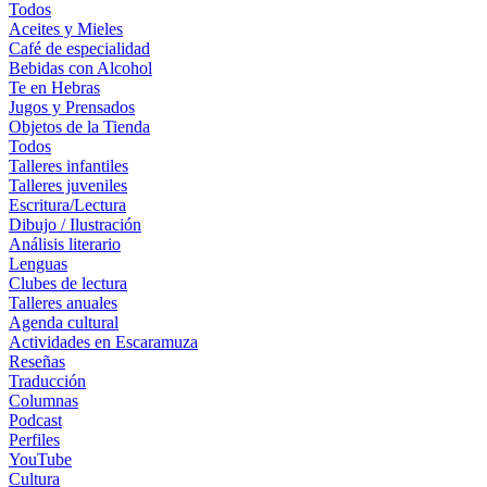
Todos
Aceites y Mieles
Café de especialidad
Bebidas con Alcohol
Te en Hebras
Jugos y Prensados
Objetos de la Tienda
Todos
Talleres infantiles
Talleres juveniles
Escritura/Lectura
Dibujo / Ilustración
Análisis literario
Lenguas
Clubes de lectura
Talleres anuales
Agenda cultural
Actividades en Escaramuza
Reseñas
Traducción
Columnas
Podcast
Perfiles
YouTube
Cultura