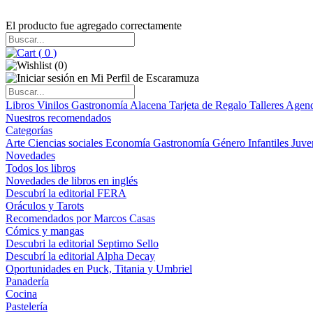
El producto fue agregado correctamente
(
0
)
(
0
)
Libros
Vinilos
Gastronomía
Alacena
Tarjeta de Regalo
Talleres
Agen
Nuestros recomendados
Categorías
Arte
Ciencias sociales
Economía
Gastronomía
Género
Infantiles
Juve
Novedades
Todos los libros
Novedades de libros en inglés
Descubrí la editorial FERA
Oráculos y Tarots
Recomendados por Marcos Casas
Cómics y mangas
Descubri la editorial Septimo Sello
Descubrí la editorial Alpha Decay
Oportunidades en Puck, Titania y Umbriel
Panadería
Cocina
Pastelería