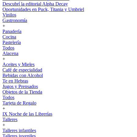
Descubrí la editorial Alpha Decay
Oportunidades en Puck, Titania y Umbriel
Vinilos
Gastronomía
+
Panadería
Cocina
Pastelería
Todos
Alacena
+
Aceites y Mieles
Café de especialidad
Bebidas con Alcohol
Te en Hebras
Jugos y Prensados
Objetos de la Tienda
Todos
Tarjeta de Regalo
+
IX Noche de las Librerías
Talleres
+
Talleres infantiles
Talleres juveniles