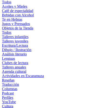
Todos
Aceites y Mieles
Café de especialidad
Bebidas con Alcohol
Te en Hebras
Jugos y Prensados
Objetos de la Tienda
Todos
Talleres infantiles
Talleres juveniles
Escritura/Lectura
Dibujo / Ilustración
Análisis literario
Lenguas
Clubes de lectura
Talleres anuales
Agenda cultural
Actividades en Escaramuza
Reseñas
Traducción
Columnas
Podcast
Perfiles
YouTube
Cultura