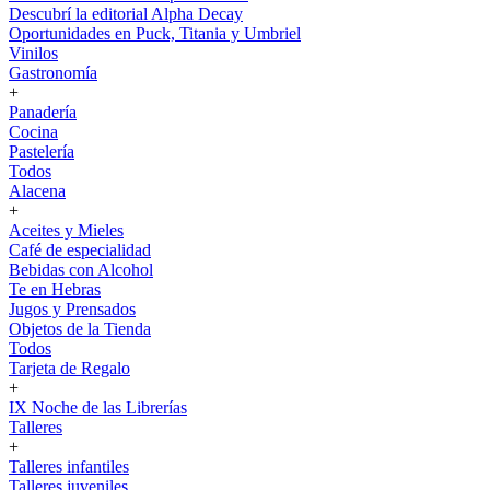
Descubrí la editorial Alpha Decay
Oportunidades en Puck, Titania y Umbriel
Vinilos
Gastronomía
+
Panadería
Cocina
Pastelería
Todos
Alacena
+
Aceites y Mieles
Café de especialidad
Bebidas con Alcohol
Te en Hebras
Jugos y Prensados
Objetos de la Tienda
Todos
Tarjeta de Regalo
+
IX Noche de las Librerías
Talleres
+
Talleres infantiles
Talleres juveniles