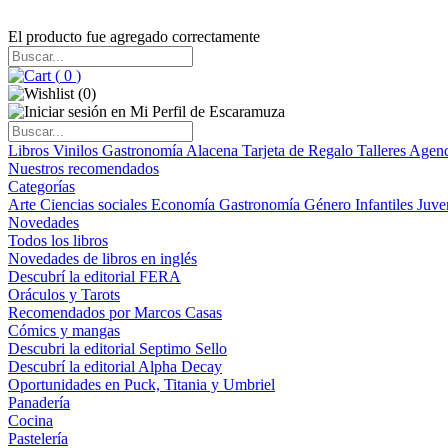
El producto fue agregado correctamente
(
0
)
(
0
)
Libros
Vinilos
Gastronomía
Alacena
Tarjeta de Regalo
Talleres
Agen
Nuestros recomendados
Categorías
Arte
Ciencias sociales
Economía
Gastronomía
Género
Infantiles
Juve
Novedades
Todos los libros
Novedades de libros en inglés
Descubrí la editorial FERA
Oráculos y Tarots
Recomendados por Marcos Casas
Cómics y mangas
Descubri la editorial Septimo Sello
Descubrí la editorial Alpha Decay
Oportunidades en Puck, Titania y Umbriel
Panadería
Cocina
Pastelería