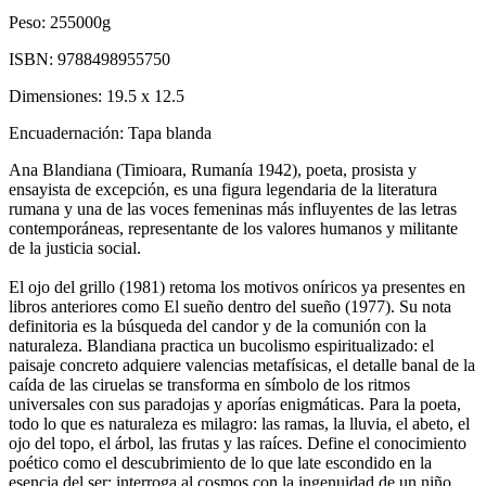
Peso:
255000g
ISBN:
9788498955750
Dimensiones:
19.5 x 12.5
Encuadernación:
Tapa blanda
Ana Blandiana (Timioara, Rumanía 1942), poeta, prosista y
ensayista de excepción, es una figura legendaria de la literatura
rumana y una de las voces femeninas más influyentes de las letras
contemporáneas, representante de los valores humanos y militante
de la justicia social.
El ojo del grillo (1981) retoma los motivos oníricos ya presentes en
libros anteriores como El sueño dentro del sueño (1977). Su nota
definitoria es la búsqueda del candor y de la comunión con la
naturaleza. Blandiana practica un bucolismo espiritualizado: el
paisaje concreto adquiere valencias metafísicas, el detalle banal de la
caída de las ciruelas se transforma en símbolo de los ritmos
universales con sus paradojas y aporías enigmáticas. Para la poeta,
todo lo que es naturaleza es milagro: las ramas, la lluvia, el abeto, el
ojo del topo, el árbol, las frutas y las raíces. Define el conocimiento
poético como el descubrimiento de lo que late escondido en la
esencia del ser; interroga al cosmos con la ingenuidad de un niño