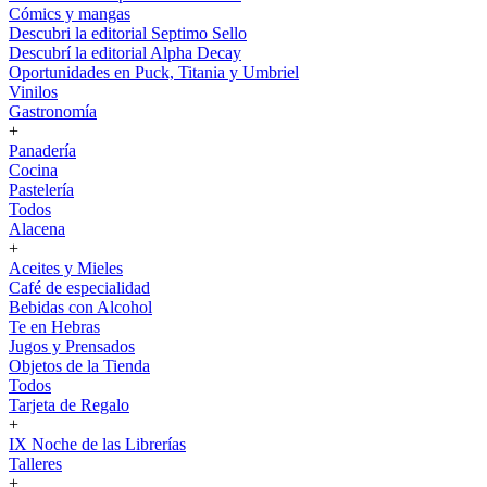
Cómics y mangas
Descubri la editorial Septimo Sello
Descubrí la editorial Alpha Decay
Oportunidades en Puck, Titania y Umbriel
Vinilos
Gastronomía
+
Panadería
Cocina
Pastelería
Todos
Alacena
+
Aceites y Mieles
Café de especialidad
Bebidas con Alcohol
Te en Hebras
Jugos y Prensados
Objetos de la Tienda
Todos
Tarjeta de Regalo
+
IX Noche de las Librerías
Talleres
+