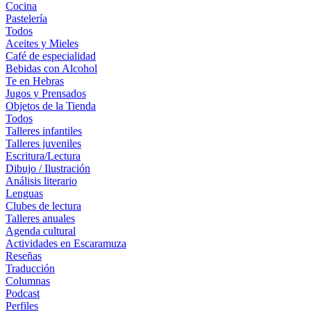
Cocina
Pastelería
Todos
Aceites y Mieles
Café de especialidad
Bebidas con Alcohol
Te en Hebras
Jugos y Prensados
Objetos de la Tienda
Todos
Talleres infantiles
Talleres juveniles
Escritura/Lectura
Dibujo / Ilustración
Análisis literario
Lenguas
Clubes de lectura
Talleres anuales
Agenda cultural
Actividades en Escaramuza
Reseñas
Traducción
Columnas
Podcast
Perfiles