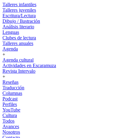
Talleres infantiles
Talleres juveniles
Escritura/Lectura
Dibujo / Ilustración
Análisis literario
Lenguas
Clubes de lectura
Talleres anuales
Agenda
+
Agenda cultural
Actividades en Escaramuza
Revista Intervalo
+
Reseñas
Traducción
Columnas
Podcast
Perfiles
YouTube
Cultura
Todos
Avances
Nosotros
Contacto