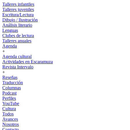
Talleres infantiles
Talleres juveniles
Escritura/Lectura
Dibujo / Ilustración
Análisis literario
Lenguas
Clubes de lectura
Talleres anuales
Agenda
+
Agenda cultural
Actividades en Escaramuza
Revista Intervalo
+
Reseñas
Traducción
Columnas
Podcast
Perfiles
YouTube
Cultura
Todos
Avances
Nosotros
Contacto