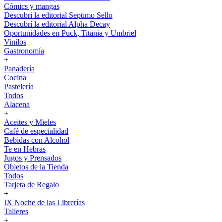
Cómics y mangas
Descubri la editorial Septimo Sello
Descubrí la editorial Alpha Decay
Oportunidades en Puck, Titania y Umbriel
Vinilos
Gastronomía
+
Panadería
Cocina
Pastelería
Todos
Alacena
+
Aceites y Mieles
Café de especialidad
Bebidas con Alcohol
Te en Hebras
Jugos y Prensados
Objetos de la Tienda
Todos
Tarjeta de Regalo
+
IX Noche de las Librerías
Talleres
+