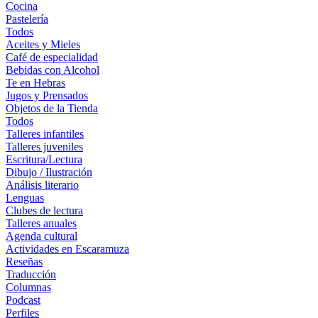
Cocina
Pastelería
Todos
Aceites y Mieles
Café de especialidad
Bebidas con Alcohol
Te en Hebras
Jugos y Prensados
Objetos de la Tienda
Todos
Talleres infantiles
Talleres juveniles
Escritura/Lectura
Dibujo / Ilustración
Análisis literario
Lenguas
Clubes de lectura
Talleres anuales
Agenda cultural
Actividades en Escaramuza
Reseñas
Traducción
Columnas
Podcast
Perfiles