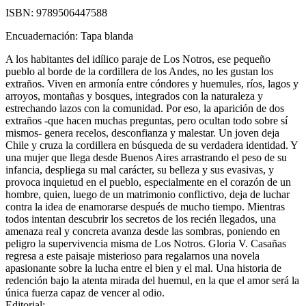
ISBN:
9789506447588
Encuadernación:
Tapa blanda
A los habitantes del idílico paraje de Los Notros, ese pequeño
pueblo al borde de la cordillera de los Andes, no les gustan los
extraños. Viven en armonía entre cóndores y huemules, ríos, lagos y
arroyos, montañas y bosques, integrados con la naturaleza y
estrechando lazos con la comunidad. Por eso, la aparición de dos
extraños -que hacen muchas preguntas, pero ocultan todo sobre sí
mismos- genera recelos, desconfianza y malestar. Un joven deja
Chile y cruza la cordillera en búsqueda de su verdadera identidad. Y
una mujer que llega desde Buenos Aires arrastrando el peso de su
infancia, despliega su mal carácter, su belleza y sus evasivas, y
provoca inquietud en el pueblo, especialmente en el corazón de un
hombre, quien, luego de un matrimonio conflictivo, deja de luchar
contra la idea de enamorarse después de mucho tiempo. Mientras
todos intentan descubrir los secretos de los recién llegados, una
amenaza real y concreta avanza desde las sombras, poniendo en
peligro la supervivencia misma de Los Notros. Gloria V. Casañas
regresa a este paisaje misterioso para regalarnos una novela
apasionante sobre la lucha entre el bien y el mal. Una historia de
redención bajo la atenta mirada del huemul, en la que el amor será la
única fuerza capaz de vencer al odio.
Editorial: