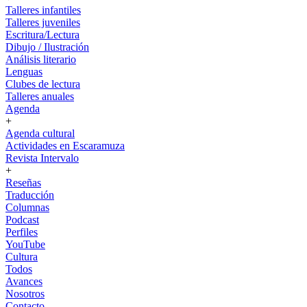
Talleres infantiles
Talleres juveniles
Escritura/Lectura
Dibujo / Ilustración
Análisis literario
Lenguas
Clubes de lectura
Talleres anuales
Agenda
+
Agenda cultural
Actividades en Escaramuza
Revista Intervalo
+
Reseñas
Traducción
Columnas
Podcast
Perfiles
YouTube
Cultura
Todos
Avances
Nosotros
Contacto