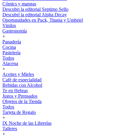
Cómics y mangas
Descubri la editorial Septimo Sello
Descubrí la editorial Alpha Decay
Oportunidades en Puck, Titania y Umbriel
Vinilos
Gastronomía
+
Panadería
Cocina
Pastelería
Todos
Alacena
+
Aceites y Mieles
Café de especialidad
Bebidas con Alcohol
Te en Hebras
Jugos y Prensados
Objetos de la Tienda
Todos
Tarjeta de Regalo
+
IX Noche de las Librerías
Talleres
+