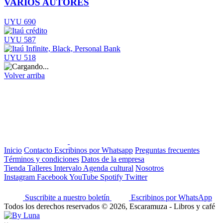
VARIOS AUTORES
UYU 690
UYU 587
UYU 518
Volver arriba
Inicio
Contacto
Escribinos por Whatsapp
Preguntas frecuentes
Términos y condiciones
Datos de la empresa
Tienda
Talleres
Intervalo
Agenda cultural
Nosotros
Instagram
Facebook
YouTube
Spotify
Twitter
Suscribite a nuestro boletín
Escribinos por WhatsApp
Todos los derechos reservados © 2026, Escaramuza - Libros y café