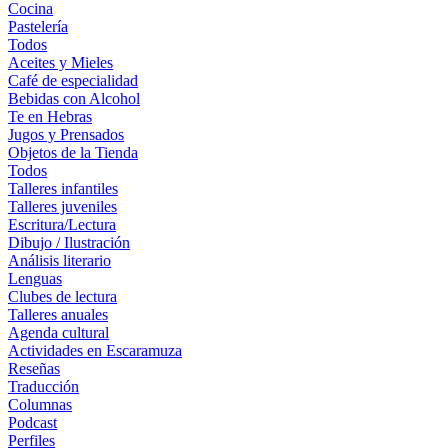
Cocina
Pastelería
Todos
Aceites y Mieles
Café de especialidad
Bebidas con Alcohol
Te en Hebras
Jugos y Prensados
Objetos de la Tienda
Todos
Talleres infantiles
Talleres juveniles
Escritura/Lectura
Dibujo / Ilustración
Análisis literario
Lenguas
Clubes de lectura
Talleres anuales
Agenda cultural
Actividades en Escaramuza
Reseñas
Traducción
Columnas
Podcast
Perfiles