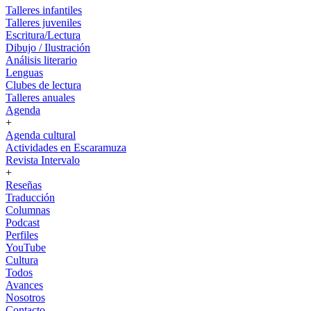
Talleres infantiles
Talleres juveniles
Escritura/Lectura
Dibujo / Ilustración
Análisis literario
Lenguas
Clubes de lectura
Talleres anuales
Agenda
+
Agenda cultural
Actividades en Escaramuza
Revista Intervalo
+
Reseñas
Traducción
Columnas
Podcast
Perfiles
YouTube
Cultura
Todos
Avances
Nosotros
Contacto