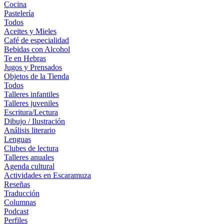
Cocina
Pastelería
Todos
Aceites y Mieles
Café de especialidad
Bebidas con Alcohol
Te en Hebras
Jugos y Prensados
Objetos de la Tienda
Todos
Talleres infantiles
Talleres juveniles
Escritura/Lectura
Dibujo / Ilustración
Análisis literario
Lenguas
Clubes de lectura
Talleres anuales
Agenda cultural
Actividades en Escaramuza
Reseñas
Traducción
Columnas
Podcast
Perfiles