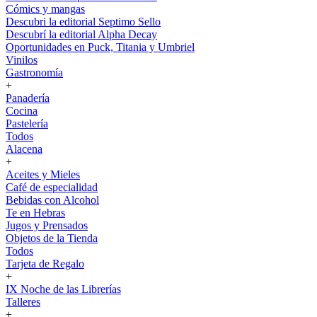
Cómics y mangas
Descubri la editorial Septimo Sello
Descubrí la editorial Alpha Decay
Oportunidades en Puck, Titania y Umbriel
Vinilos
Gastronomía
+
Panadería
Cocina
Pastelería
Todos
Alacena
+
Aceites y Mieles
Café de especialidad
Bebidas con Alcohol
Te en Hebras
Jugos y Prensados
Objetos de la Tienda
Todos
Tarjeta de Regalo
+
IX Noche de las Librerías
Talleres
+