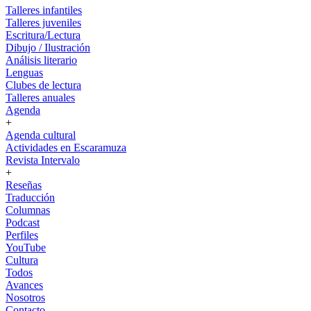
Talleres infantiles
Talleres juveniles
Escritura/Lectura
Dibujo / Ilustración
Análisis literario
Lenguas
Clubes de lectura
Talleres anuales
Agenda
+
Agenda cultural
Actividades en Escaramuza
Revista Intervalo
+
Reseñas
Traducción
Columnas
Podcast
Perfiles
YouTube
Cultura
Todos
Avances
Nosotros
Contacto