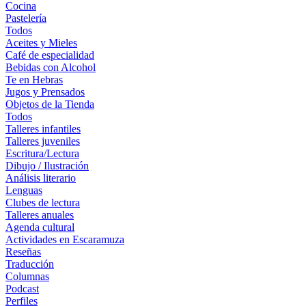
Cocina
Pastelería
Todos
Aceites y Mieles
Café de especialidad
Bebidas con Alcohol
Te en Hebras
Jugos y Prensados
Objetos de la Tienda
Todos
Talleres infantiles
Talleres juveniles
Escritura/Lectura
Dibujo / Ilustración
Análisis literario
Lenguas
Clubes de lectura
Talleres anuales
Agenda cultural
Actividades en Escaramuza
Reseñas
Traducción
Columnas
Podcast
Perfiles