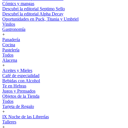
Cómics y mangas
Descubri la editorial Septimo Sello
Descubrí la editorial Alpha Decay
Oportunidades en Puck, Titania y Umbriel
Vinilos
Gastronomía
+
Panadería
Cocina
Pastelería
Todos
Alacena
+
Aceites y Mieles
Café de especialidad
Bebidas con Alcohol
Te en Hebras
Jugos y Prensados
Objetos de la Tienda
Todos
Tarjeta de Regalo
+
IX Noche de las Librerías
Talleres
+