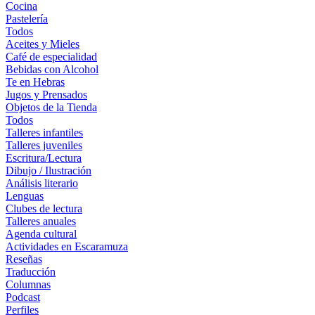
Cocina
Pastelería
Todos
Aceites y Mieles
Café de especialidad
Bebidas con Alcohol
Te en Hebras
Jugos y Prensados
Objetos de la Tienda
Todos
Talleres infantiles
Talleres juveniles
Escritura/Lectura
Dibujo / Ilustración
Análisis literario
Lenguas
Clubes de lectura
Talleres anuales
Agenda cultural
Actividades en Escaramuza
Reseñas
Traducción
Columnas
Podcast
Perfiles