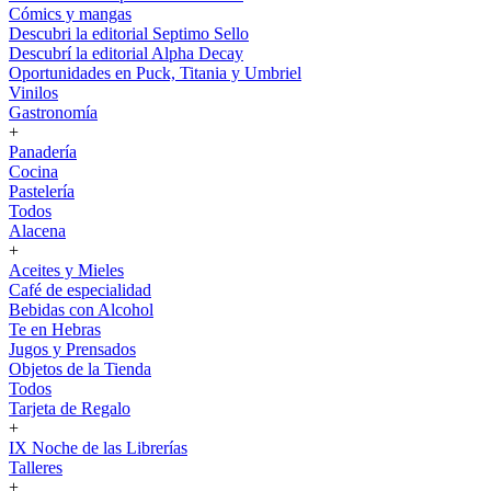
Cómics y mangas
Descubri la editorial Septimo Sello
Descubrí la editorial Alpha Decay
Oportunidades en Puck, Titania y Umbriel
Vinilos
Gastronomía
+
Panadería
Cocina
Pastelería
Todos
Alacena
+
Aceites y Mieles
Café de especialidad
Bebidas con Alcohol
Te en Hebras
Jugos y Prensados
Objetos de la Tienda
Todos
Tarjeta de Regalo
+
IX Noche de las Librerías
Talleres
+