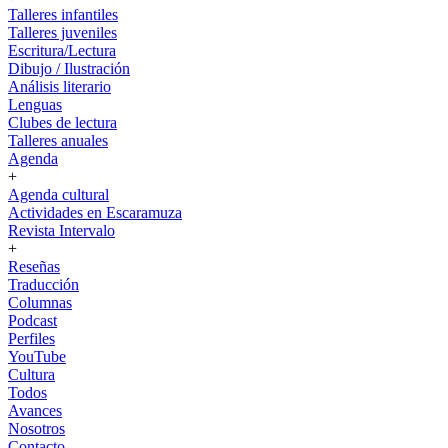
Talleres infantiles
Talleres juveniles
Escritura/Lectura
Dibujo / Ilustración
Análisis literario
Lenguas
Clubes de lectura
Talleres anuales
Agenda
+
Agenda cultural
Actividades en Escaramuza
Revista Intervalo
+
Reseñas
Traducción
Columnas
Podcast
Perfiles
YouTube
Cultura
Todos
Avances
Nosotros
Contacto