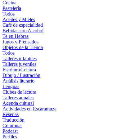
Cocina
Pastelería
Todos
Aceites y Mieles
Café de especialidad
Bebidas con Alcohol
Te en Hebras
Jugos y Prensados
Objetos de la Tienda
Todos
Talleres infantiles
Talleres juveniles
Escritura/Lectura
Dibujo / Ilustración
Análisis literario
Lenguas
Clubes de lectura
Talleres anuales
Agenda cultural
Actividades en Escaramuza
Reseñas
Traducción
Columnas
Podcast
Perfiles