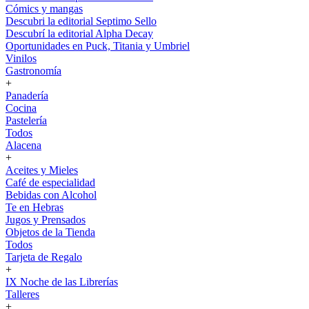
Cómics y mangas
Descubri la editorial Septimo Sello
Descubrí la editorial Alpha Decay
Oportunidades en Puck, Titania y Umbriel
Vinilos
Gastronomía
+
Panadería
Cocina
Pastelería
Todos
Alacena
+
Aceites y Mieles
Café de especialidad
Bebidas con Alcohol
Te en Hebras
Jugos y Prensados
Objetos de la Tienda
Todos
Tarjeta de Regalo
+
IX Noche de las Librerías
Talleres
+