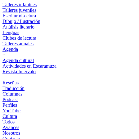
Talleres infantiles
Talleres juveniles
Escritura/Lectura
Dibujo / Ilustración
Análisis literario
Lenguas
Clubes de lectura
Talleres anuales
Agenda
+
Agenda cultural
Actividades en Escaramuza
Revista Intervalo
+
Reseñas
Traducción
Columnas
Podcast
Perfiles
YouTube
Cultura
Todos
Avances
Nosotros
Contacto