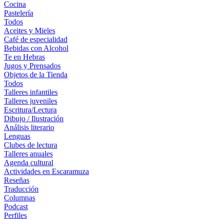
Cocina
Pastelería
Todos
Aceites y Mieles
Café de especialidad
Bebidas con Alcohol
Te en Hebras
Jugos y Prensados
Objetos de la Tienda
Todos
Talleres infantiles
Talleres juveniles
Escritura/Lectura
Dibujo / Ilustración
Análisis literario
Lenguas
Clubes de lectura
Talleres anuales
Agenda cultural
Actividades en Escaramuza
Reseñas
Traducción
Columnas
Podcast
Perfiles