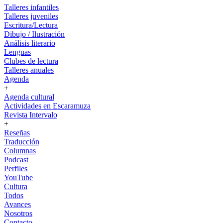
Talleres infantiles
Talleres juveniles
Escritura/Lectura
Dibujo / Ilustración
Análisis literario
Lenguas
Clubes de lectura
Talleres anuales
Agenda
+
Agenda cultural
Actividades en Escaramuza
Revista Intervalo
+
Reseñas
Traducción
Columnas
Podcast
Perfiles
YouTube
Cultura
Todos
Avances
Nosotros
Contacto