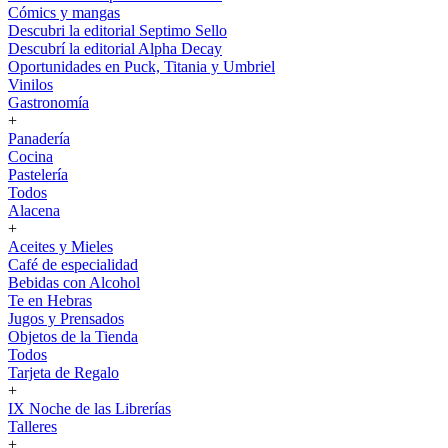
Cómics y mangas
Descubri la editorial Septimo Sello
Descubrí la editorial Alpha Decay
Oportunidades en Puck, Titania y Umbriel
Vinilos
Gastronomía
+
Panadería
Cocina
Pastelería
Todos
Alacena
+
Aceites y Mieles
Café de especialidad
Bebidas con Alcohol
Te en Hebras
Jugos y Prensados
Objetos de la Tienda
Todos
Tarjeta de Regalo
+
IX Noche de las Librerías
Talleres
+