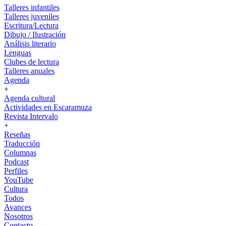
Talleres infantiles
Talleres juveniles
Escritura/Lectura
Dibujo / Ilustración
Análisis literario
Lenguas
Clubes de lectura
Talleres anuales
Agenda
+
Agenda cultural
Actividades en Escaramuza
Revista Intervalo
+
Reseñas
Traducción
Columnas
Podcast
Perfiles
YouTube
Cultura
Todos
Avances
Nosotros
Contacto