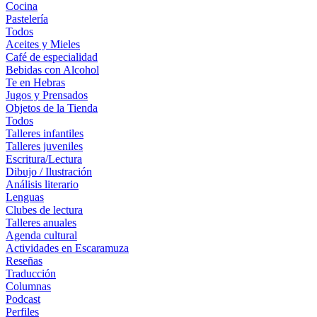
Cocina
Pastelería
Todos
Aceites y Mieles
Café de especialidad
Bebidas con Alcohol
Te en Hebras
Jugos y Prensados
Objetos de la Tienda
Todos
Talleres infantiles
Talleres juveniles
Escritura/Lectura
Dibujo / Ilustración
Análisis literario
Lenguas
Clubes de lectura
Talleres anuales
Agenda cultural
Actividades en Escaramuza
Reseñas
Traducción
Columnas
Podcast
Perfiles