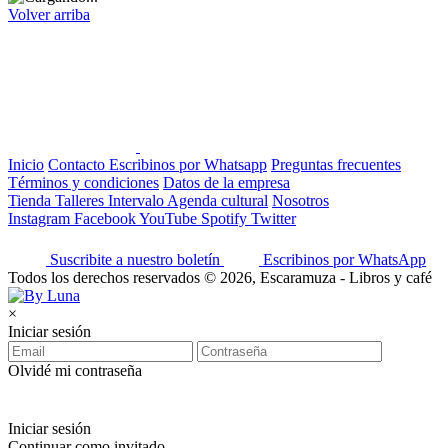
Volver arriba
Inicio
Contacto
Escribinos por Whatsapp
Preguntas frecuentes
Términos y condiciones
Datos de la empresa
Tienda
Talleres
Intervalo
Agenda cultural
Nosotros
Instagram
Facebook
YouTube
Spotify
Twitter
Suscribite a nuestro boletín
Escribinos por WhatsApp
Todos los derechos reservados © 2026, Escaramuza - Libros y café
×
Iniciar sesión
Olvidé mi contraseña
Iniciar sesión
Continuar como invitado