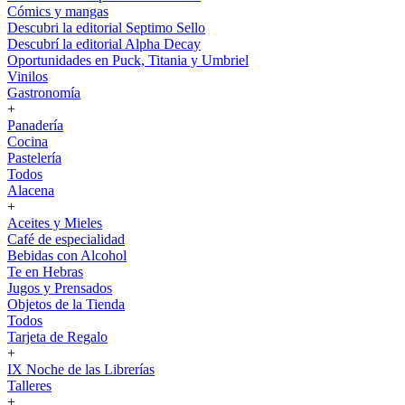
Cómics y mangas
Descubri la editorial Septimo Sello
Descubrí la editorial Alpha Decay
Oportunidades en Puck, Titania y Umbriel
Vinilos
Gastronomía
+
Panadería
Cocina
Pastelería
Todos
Alacena
+
Aceites y Mieles
Café de especialidad
Bebidas con Alcohol
Te en Hebras
Jugos y Prensados
Objetos de la Tienda
Todos
Tarjeta de Regalo
+
IX Noche de las Librerías
Talleres
+