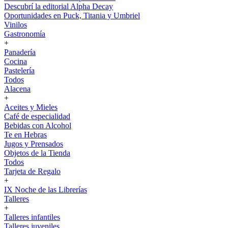
Descubrí la editorial Alpha Decay
Oportunidades en Puck, Titania y Umbriel
Vinilos
Gastronomía
+
Panadería
Cocina
Pastelería
Todos
Alacena
+
Aceites y Mieles
Café de especialidad
Bebidas con Alcohol
Te en Hebras
Jugos y Prensados
Objetos de la Tienda
Todos
Tarjeta de Regalo
+
IX Noche de las Librerías
Talleres
+
Talleres infantiles
Talleres juveniles