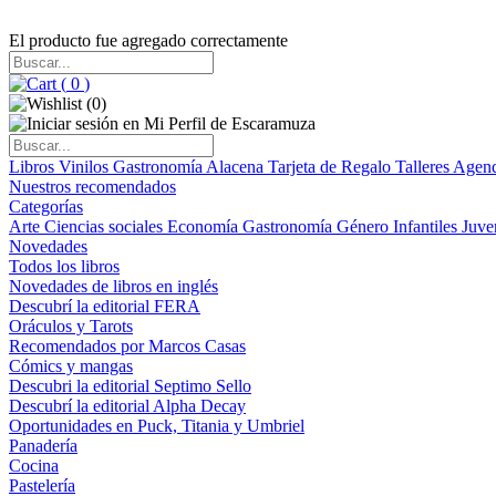
El producto fue agregado correctamente
(
0
)
(
0
)
Libros
Vinilos
Gastronomía
Alacena
Tarjeta de Regalo
Talleres
Agen
Nuestros recomendados
Categorías
Arte
Ciencias sociales
Economía
Gastronomía
Género
Infantiles
Juve
Novedades
Todos los libros
Novedades de libros en inglés
Descubrí la editorial FERA
Oráculos y Tarots
Recomendados por Marcos Casas
Cómics y mangas
Descubri la editorial Septimo Sello
Descubrí la editorial Alpha Decay
Oportunidades en Puck, Titania y Umbriel
Panadería
Cocina
Pastelería