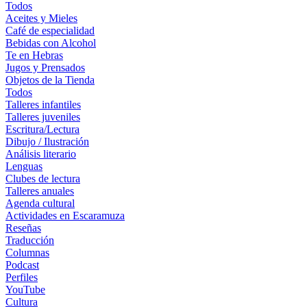
Todos
Aceites y Mieles
Café de especialidad
Bebidas con Alcohol
Te en Hebras
Jugos y Prensados
Objetos de la Tienda
Todos
Talleres infantiles
Talleres juveniles
Escritura/Lectura
Dibujo / Ilustración
Análisis literario
Lenguas
Clubes de lectura
Talleres anuales
Agenda cultural
Actividades en Escaramuza
Reseñas
Traducción
Columnas
Podcast
Perfiles
YouTube
Cultura