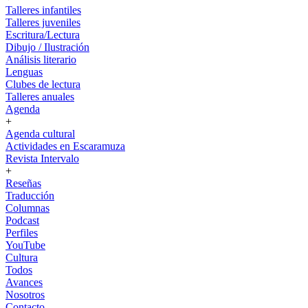
Talleres infantiles
Talleres juveniles
Escritura/Lectura
Dibujo / Ilustración
Análisis literario
Lenguas
Clubes de lectura
Talleres anuales
Agenda
+
Agenda cultural
Actividades en Escaramuza
Revista Intervalo
+
Reseñas
Traducción
Columnas
Podcast
Perfiles
YouTube
Cultura
Todos
Avances
Nosotros
Contacto