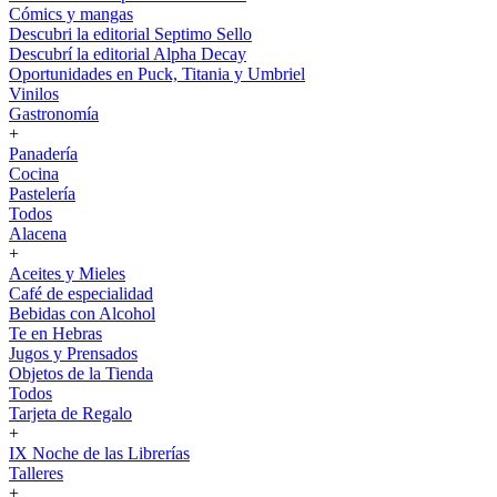
Cómics y mangas
Descubri la editorial Septimo Sello
Descubrí la editorial Alpha Decay
Oportunidades en Puck, Titania y Umbriel
Vinilos
Gastronomía
+
Panadería
Cocina
Pastelería
Todos
Alacena
+
Aceites y Mieles
Café de especialidad
Bebidas con Alcohol
Te en Hebras
Jugos y Prensados
Objetos de la Tienda
Todos
Tarjeta de Regalo
+
IX Noche de las Librerías
Talleres
+