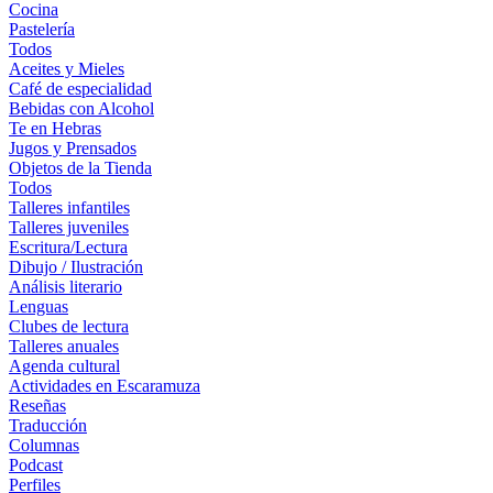
Cocina
Pastelería
Todos
Aceites y Mieles
Café de especialidad
Bebidas con Alcohol
Te en Hebras
Jugos y Prensados
Objetos de la Tienda
Todos
Talleres infantiles
Talleres juveniles
Escritura/Lectura
Dibujo / Ilustración
Análisis literario
Lenguas
Clubes de lectura
Talleres anuales
Agenda cultural
Actividades en Escaramuza
Reseñas
Traducción
Columnas
Podcast
Perfiles