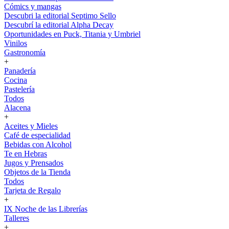
Cómics y mangas
Descubri la editorial Septimo Sello
Descubrí la editorial Alpha Decay
Oportunidades en Puck, Titania y Umbriel
Vinilos
Gastronomía
+
Panadería
Cocina
Pastelería
Todos
Alacena
+
Aceites y Mieles
Café de especialidad
Bebidas con Alcohol
Te en Hebras
Jugos y Prensados
Objetos de la Tienda
Todos
Tarjeta de Regalo
+
IX Noche de las Librerías
Talleres
+