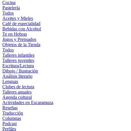
Cocina
Pastelería
Todos
Aceites y Mieles
Café de especialidad
Bebidas con Alcohol
Te en Hebras
Jugos y Prensados
Objetos de la Tienda
Todos
Talleres infantiles
Talleres juveniles
Escritura/Lectura
Dibujo / Ilustración
Análisis literario
Lenguas
Clubes de lectura
Talleres anuales
Agenda cultural
Actividades en Escaramuza
Reseñas
Traducción
Columnas
Podcast
Perfiles