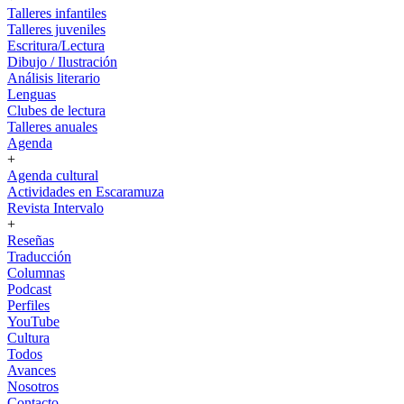
Talleres infantiles
Talleres juveniles
Escritura/Lectura
Dibujo / Ilustración
Análisis literario
Lenguas
Clubes de lectura
Talleres anuales
Agenda
+
Agenda cultural
Actividades en Escaramuza
Revista Intervalo
+
Reseñas
Traducción
Columnas
Podcast
Perfiles
YouTube
Cultura
Todos
Avances
Nosotros
Contacto