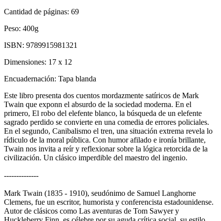
Cantidad de páginas:
69
Peso:
400g
ISBN:
9789915981321
Dimensiones:
17 x 12
Encuadernación:
Tapa blanda
Este libro presenta dos cuentos mordazmente satíricos de Mark
Twain que exponn el absurdo de la sociedad moderna. En el
primero, El robo del elefente blanco, la búsqueda de un elefente
sagrado perdido se convierte en una comedia de errores policiales.
En el segundo, Canibalismo el tren, una situación extrema revela lo
rídiculo de la moral pública. Con humor afilado e ironía brillante,
Twain nos invita a reír y reflexionar sobre la lógica retorcida de la
civilización. Un clásico imperdible del maestro del ingenio.
--------------
Mark Twain (1835 - 1910), seudónimo de Samuel Langhorne
Clemens, fue un escritor, humorista y conferencista estadounidense.
Autor de clásicos como Las aventuras de Tom Sawyer y
Huckleberry Finn, es célebre por su aguda crítica social, su estilo