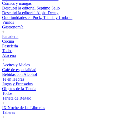
Cómics y mangas
Descubri la editorial Septimo Sello
Descubrí la editorial Alpha Decay
Oportunidades en Puck, Titania y Umbriel
Vinilos
Gastronomía
+
Panadería
Cocina
Pastelería
Todos
Alacena
+
Aceites y Mieles
Café de especialidad
Bebidas con Alcohol
Te en Hebras
Jugos y Prensados
Objetos de la Tienda
Todos
Tarjeta de Regalo
+
IX Noche de las Librerías
Talleres
+