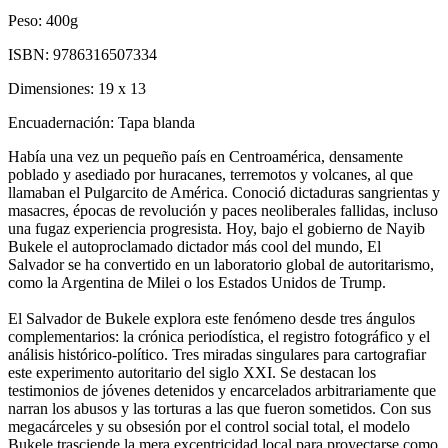
Peso:
400g
ISBN:
9786316507334
Dimensiones:
19 x 13
Encuadernación:
Tapa blanda
Había una vez un pequeño país en Centroamérica, densamente
poblado y asediado por huracanes, terremotos y volcanes, al que
llamaban el Pulgarcito de América. Conoció dictaduras sangrientas y
masacres, épocas de revolución y paces neoliberales fallidas, incluso
una fugaz experiencia progresista. Hoy, bajo el gobierno de Nayib
Bukele el autoproclamado dictador más cool del mundo, El
Salvador se ha convertido en un laboratorio global de autoritarismo,
como la Argentina de Milei o los Estados Unidos de Trump.
El Salvador de Bukele explora este fenómeno desde tres ángulos
complementarios: la crónica periodística, el registro fotográfico y el
análisis histórico-político. Tres miradas singulares para cartografiar
este experimento autoritario del siglo XXI. Se destacan los
testimonios de jóvenes detenidos y encarcelados arbitrariamente que
narran los abusos y las torturas a las que fueron sometidos. Con sus
megacárceles y su obsesión por el control social total, el modelo
Bukele trasciende la mera excentricidad local para proyectarse como