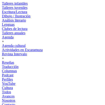
Talleres infantiles
Talleres juveniles
Escritura/Lectura
Dibujo / Ilustración
Análisis literario
Lenguas
Clubes de lectura
Talleres anuales
Agenda
+
Agenda cultural
Actividades en Escaramuza
Revista Intervalo
+
Reseñas
Traducción
Columnas
Podcast
Perfiles
YouTube
Cultura
Todos
Avances
Nosotros
Contacto