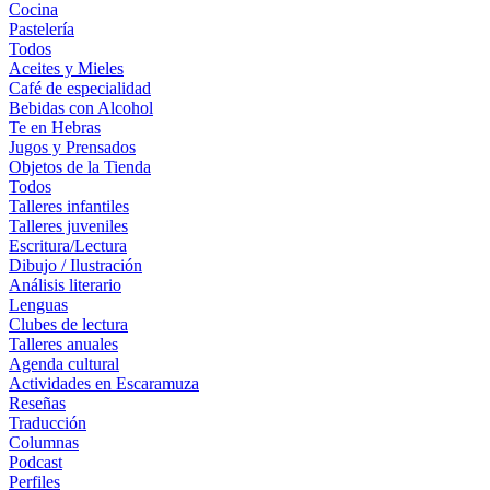
Cocina
Pastelería
Todos
Aceites y Mieles
Café de especialidad
Bebidas con Alcohol
Te en Hebras
Jugos y Prensados
Objetos de la Tienda
Todos
Talleres infantiles
Talleres juveniles
Escritura/Lectura
Dibujo / Ilustración
Análisis literario
Lenguas
Clubes de lectura
Talleres anuales
Agenda cultural
Actividades en Escaramuza
Reseñas
Traducción
Columnas
Podcast
Perfiles