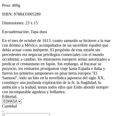
Peso:
400g
ISBN:
9788435005289
Dimensiones:
23 x 15
Encuadernación:
Tapa dura
En el mes de octubre de 1613, cuatro samuráis se hicieron a la mar
con destino a México, acompañados de un sacerdote español que
debía actuar como intérprete. El propósito de esta misión sin
precedentes era negociar privilegios comerciales con el mundo
occidental; a cambio, los misioneros europeos serían autorizados a
predicar el cristianismo en Japón. Sin embargo, al fracasar su
proyecto, los emisarios prosiguiron viaje hasta España e Italia y
fueron los primeros jamponeses en pisar tierra europea."El
Samurai", todo un hito en la novelística japonesa del siglo XX,
constituye una profunda exploración de la fe, la fragilidad, la
ambición y la lealtad, temas todos ellos que Endo abordó siempre
con incomparable agudeza y brillantez.
Editorial:
Cantidad
-