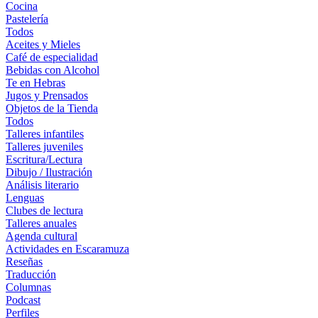
Cocina
Pastelería
Todos
Aceites y Mieles
Café de especialidad
Bebidas con Alcohol
Te en Hebras
Jugos y Prensados
Objetos de la Tienda
Todos
Talleres infantiles
Talleres juveniles
Escritura/Lectura
Dibujo / Ilustración
Análisis literario
Lenguas
Clubes de lectura
Talleres anuales
Agenda cultural
Actividades en Escaramuza
Reseñas
Traducción
Columnas
Podcast
Perfiles