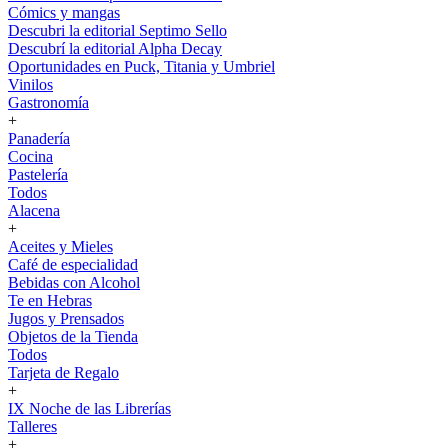
Cómics y mangas
Descubri la editorial Septimo Sello
Descubrí la editorial Alpha Decay
Oportunidades en Puck, Titania y Umbriel
Vinilos
Gastronomía
+
Panadería
Cocina
Pastelería
Todos
Alacena
+
Aceites y Mieles
Café de especialidad
Bebidas con Alcohol
Te en Hebras
Jugos y Prensados
Objetos de la Tienda
Todos
Tarjeta de Regalo
+
IX Noche de las Librerías
Talleres
+