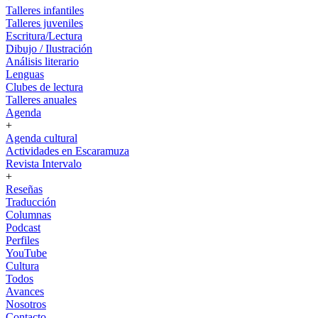
Talleres infantiles
Talleres juveniles
Escritura/Lectura
Dibujo / Ilustración
Análisis literario
Lenguas
Clubes de lectura
Talleres anuales
Agenda
+
Agenda cultural
Actividades en Escaramuza
Revista Intervalo
+
Reseñas
Traducción
Columnas
Podcast
Perfiles
YouTube
Cultura
Todos
Avances
Nosotros
Contacto